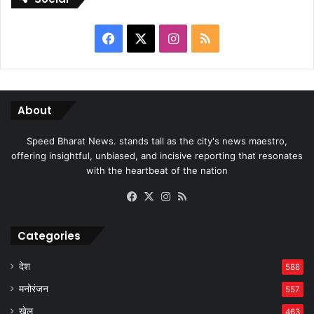
Facebook
X
Instagram
RSS
About
Speed Bharat News. stands tall as the city's news maestro,
offering insightful, unbiased, and incisive reporting that resonates
with the heartbeat of the nation
Facebook
X
Instagram
RSS
Categories
देश
588
मनोरंजन
557
खेल
463