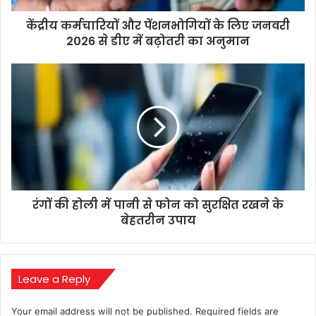
से
केंद्रीय कर्मचारियों और पेंशनभोगियों के लिए जनवरी
डीए
में
2026 से डीए में बढ़ोतरी का अनुमान
बढ़ोतरी
का
रंगों
अनुमान
की
होली
में
पानी
से
फोन
को
सुरक्षित
रंगों की होली में पानी से फोन को सुरक्षित रखने के
रखने
के
बेहतरीन उपाय
बेहतरीन
उपाय
Leave a Reply
Your email address will not be published.
Required fields are