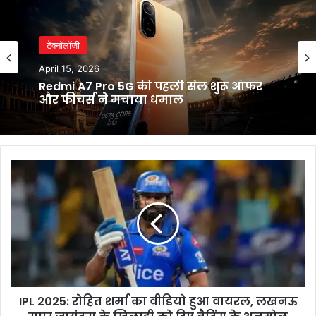
टेक्नॉलॉजी
April 15, 2026
Redmi A7 Pro 5G की पहली सेल शुरू ऑफर
और फीचर्स ने मचाया धमाल
IPL
2025:
रोहित
शर्मा
का
वीडियो
हुआ
वायरल,
लखनऊ
IPL 2025: रोहित शर्मा का वीडियो हुआ वायरल, लखनऊ
सुपर
जायंट्स