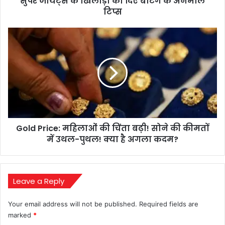
सुपर जायंट्स के खिलाड़ी को दिए बैटिंग के अनमोल
के
टिप्स
खिलाड़ी
को
Gold
दिए
Price:
बैटिंग
महिलाओं
के
की
अनमोल
चिंता
टिप्स
बढ़ी!
सोने
की
कीमतों
Gold Price: महिलाओं की चिंता बढ़ी! सोने की कीमतों
में
उथल-
में उथल-पुथल! क्या है अगला कदम?
पुथल!
क्या
है
अगला
Leave a Reply
कदम?
Your email address will not be published.
Required fields are
marked
*