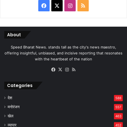
Facebook
X
Instagram
RSS
About
Speed Bharat News. stands tall as the city's news maestro,
offering insightful, unbiased, and incisive reporting that resonates
with the heartbeat of the nation
Facebook
X
Instagram
RSS
Categories
देश
588
मनोरंजन
557
खेल
463
व्यापार
452