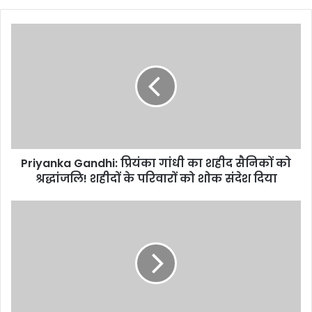
Priyanka
Gandhi:
प्रियंका
गांधी
का
शहीद
सैनिकों
को
श्रद्धांजलि!
Priyanka Gandhi: प्रियंका गांधी का शहीद सैनिकों को
शहीदों
के
श्रद्धांजलि! शहीदों के परिवारों को शोक संदेश दिया
परिवारों
को
Virat
शोक
Kohli
संदेश
और
दिया
Rohit
Sharma
का
टेस्ट
करियर