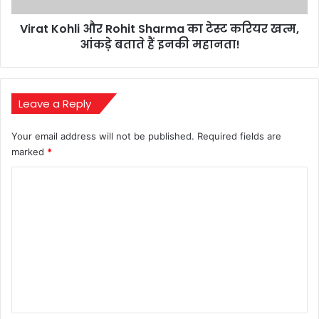
खत्म,
Virat Kohli और Rohit Sharma का टेस्ट करियर खत्म,
आंकड़े
बताते
आंकड़े बताते हैं इनकी महानता!
हैं
इनकी
महानता!
Leave a Reply
Your email address will not be published.
Required fields are
marked
*
C
o
m
m
e
n
t