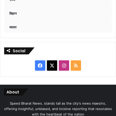
विज्ञान
व्यापार
Social
Facebook
X
Instagram
RSS
About
Speed Bharat News. stands tall as the city's news maestro,
offering insightful, unbiased, and incisive reporting that resonates
with the heartbeat of the nation