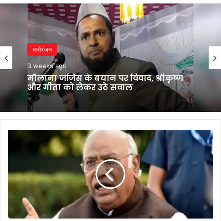
मनोरंजन
3 weeks ago
मौलाना जर्जिस के बयान पर विवाद, श्रीकृष्ण
और गीता को लेकर उठे सवाल
अजित
पवार
विमान
हादसा:
खरगे
के
बाद
ममता
बनर्जी