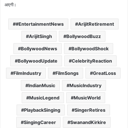
आएगी।
#EntertainmentNews
ArijitRetirement
ArijitSingh
BollywoodBuzz
BollywoodNews
BollywoodShock
BollywoodUpdate
CelebrityReaction
FilmIndustry
FilmSongs
GreatLoss
IndianMusic
MusicIndustry
MusicLegend
MusicWorld
PlaybackSinging
SingerRetires
SingingCareer
SwanandKirkire