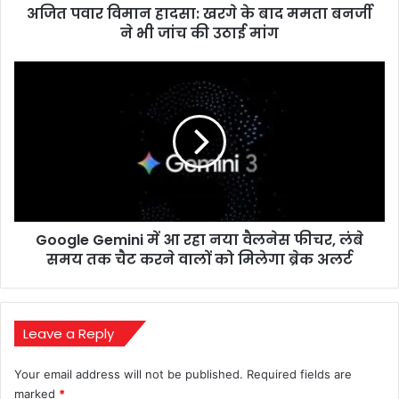
अजित पवार विमान हादसा: खरगे के बाद ममता बनर्जी
ने
भी
ने भी जांच की उठाई मांग
जांच
की
Google
उठाई
Gemini
मांग
में
आ
रहा
नया
वैलनेस
फीचर,
लंबे
Google Gemini में आ रहा नया वैलनेस फीचर, लंबे
समय
तक
समय तक चैट करने वालों को मिलेगा ब्रेक अलर्ट
चैट
करने
वालों
को
Leave a Reply
मिलेगा
ब्रेक
Your email address will not be published.
Required fields are
अलर्ट
marked
*