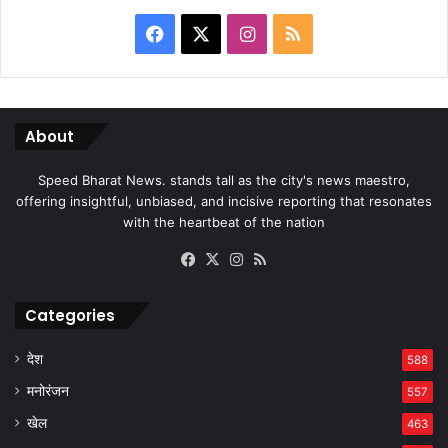
Facebook
X
Instagram
RSS
About
Speed Bharat News. stands tall as the city's news maestro,
offering insightful, unbiased, and incisive reporting that resonates
with the heartbeat of the nation
Facebook
X
Instagram
RSS
Categories
देश
588
मनोरंजन
557
खेल
463