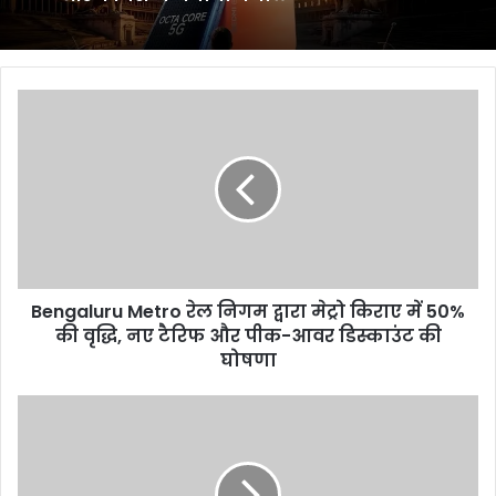
Bengaluru
Metro
रेल
निगम
द्वारा
मेट्रो
किराए
में
50%
Bengaluru Metro रेल निगम द्वारा मेट्रो किराए में 50%
की
वृद्धि,
की वृद्धि, नए टैरिफ और पीक-आवर डिस्काउंट की
नए
घोषणा
टैरिफ
और
भारत
पीक-
ने
आवर
इंग्लैंड
डिस्काउंट
को
की