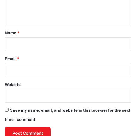
e
n
t
*
Name
*
Email
*
Website
Save my name, email, and website in this browser for the next
time I comment.