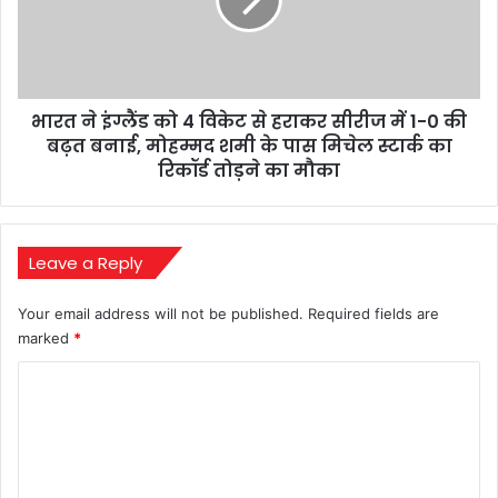
4
घोषणा
विकेट
से
हराकर
सीरीज
भारत ने इंग्लैंड को 4 विकेट से हराकर सीरीज में 1-0 की
में
1-
बढ़त बनाई, मोहम्मद शमी के पास मिचेल स्टार्क का
0
रिकॉर्ड तोड़ने का मौका
की
बढ़त
बनाई,
मोहम्मद
Leave a Reply
शमी
के
Your email address will not be published.
Required fields are
पास
marked
*
मिचेल
स्टार्क
C
का
o
रिकॉर्ड
m
तोड़ने
का
m
मौका