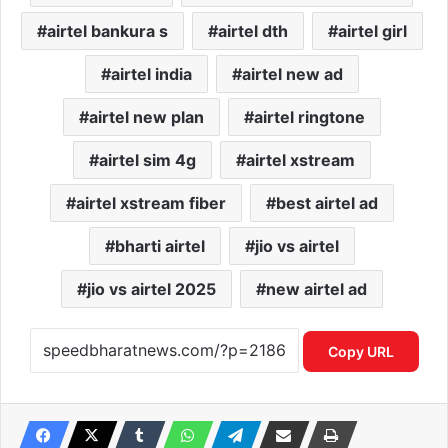
airtel bankura s
airtel dth
airtel girl
airtel india
airtel new ad
airtel new plan
airtel ringtone
airtel sim 4g
airtel xstream
airtel xstream fiber
best airtel ad
bharti airtel
jio vs airtel
jio vs airtel 2025
new airtel ad
Copy URL