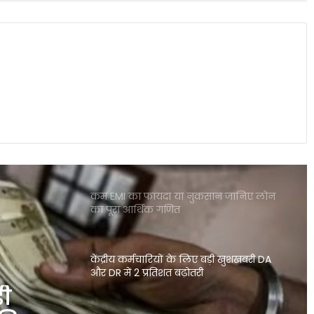
इलेक्ट्रिक कारें क्यों होती हैं ज्यादा भारी? जानिए
वजन के फायदे और नुकसान
पोस्ट ऑफिस आरडी में ₹3600 निवेश पर कितना
मिलेगा रिटर्न जानकर रह जाएंगे
शेयर बाजार में भारी गिरावट सेंसेक्स 900 अंक
टूटा निफ्टी पर भी दबाव जारी
कम EMI का फायदा या नुकसान जानिए लोन
का पूरा आर्थिक गणित
केंद्रीय कर्मचारियों के लिए बड़ी खुशखबरी DA
और DR में 2 प्रतिशत बढ़ोतरी
़ी