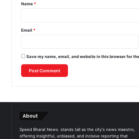
*
Name
*
Email
*
Save my name, email, and website in this browser for th
About
Speed Bharat News. stands tall as the city's news maestro,
offering insightful, unbiased, and incisive reporting that