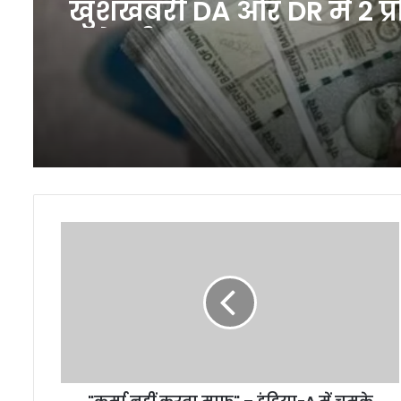
खुशखबरी DA और DR में 2 प्
बढ़ोतरी
"कर्मा
नहीं
करता
माफ"
–
इंडिया-
A
में
चमके
फिर