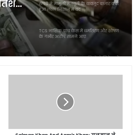
रतिशत
रुपये में मामूली मजबूती के बावजूद बाजार क्यों
हुआ लाल निशान में बंद
TCS नासिक ब्रांच केस में धर्मांतरण और शोषण
के गंभीर आरोप सामने आए
बाजार गिरा लेकिन इन कंपनियों ने निवेशकों
को बना दिया करोड़पति जैसी कमाई
Salman
Khan
Mirae Asset Consumer Fund ने निवेशकों
And
को दिया 25 प्रतिशत तक का दमदार रिटर्न
Aamir
Khan:
सलमान
शेयर बाजार में विदेशी निवेशकों की भारी
ने
बिकवाली से मचा हड़कंप लगातार निकासी जारी
जताई
थी
ख्वाहिश!