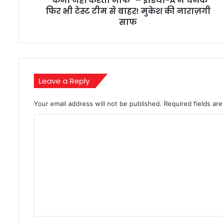
"कर्मा नहीं करता माफ" – इंडिया-A में चमके
भी
फिर भी टेस्ट टीम से बाहर! मुकेश की नाराज़गी
टेस्ट
साफ
टीम
से
बाहर!
मुकेश
की
Leave a Reply
नाराज़गी
साफ
Your email address will not be published.
Required fields a
C
o
m
m
e
n
t