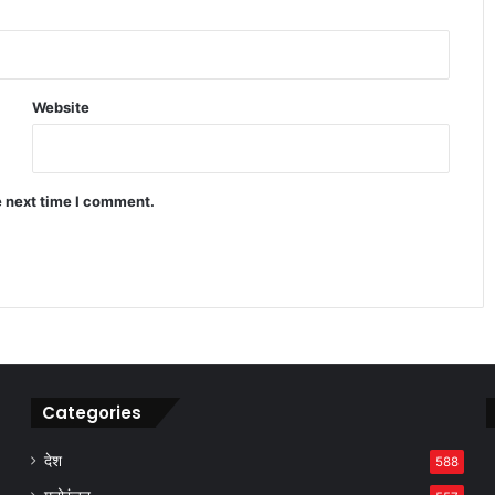
रुपये में मामूली मजबूती के बावजूद बाजार क्यों
हुआ लाल निशान में बंद
Website
TCS नासिक ब्रांच केस में धर्मांतरण और शोषण
के गंभीर आरोप सामने आए
e next time I comment.
बाजार गिरा लेकिन इन कंपनियों ने निवेशकों
को बना दिया करोड़पति जैसी कमाई
Categories
देश
588