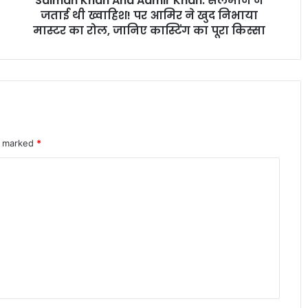
Salman Khan And Aamir Khan: सलमान ने
इलेक्ट्रिक कारें क्यों होती हैं ज्यादा भारी? जानिए
पर
जताई थी ख्वाहिश! पर आमिर ने खुद निभाया
वजन के फायदे और नुकसान
आमिर
मास्टर का रोल, जानिए कास्टिंग का पूरा किस्सा
ने
खुद
पोस्ट ऑफिस आरडी में ₹3600 निवेश पर कितना
निभाया
मिलेगा रिटर्न जानकर रह जाएंगे
मास्टर
का
रोल,
जानिए
शेयर बाजार में भारी गिरावट सेंसेक्स 900 अंक
re marked
कास्टिंग
*
टूटा निफ्टी पर भी दबाव जारी
का
पूरा
किस्सा
कम EMI का फायदा या नुकसान जानिए लोन
का पूरा आर्थिक गणित
केंद्रीय कर्मचारियों के लिए बड़ी खुशखबरी DA
और DR में 2 प्रतिशत बढ़ोतरी