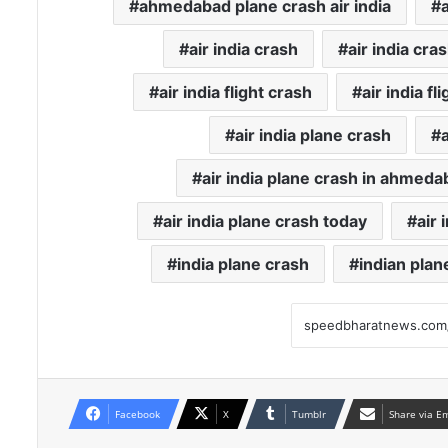
ahmedabad plane crash air india
a
air india crash
air india cr
air india flight crash
air india f
air india plane crash
air india plane crash in ahmed
air india plane crash today
air 
india plane crash
indian plan
Facebook
X
Tumblr
Share via E