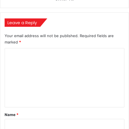
और
165Hz
डिस्प्ले
की
Leave a Reply
खासियत
Your email address will not be published.
Required fields are
marked
*
C
o
m
m
e
n
t
*
Name
*