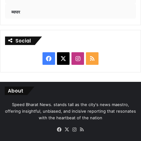
व्यापार
Social
Facebook
X
Instagram
RSS
About
Speed Bharat News. stands tall as the city's news maestro,
offering insightful, unbiased, and incisive reporting that resonates
with the heartbeat of the nation
Facebook
X
Instagram
RSS