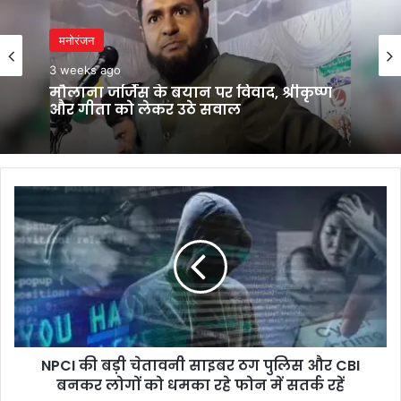
मनोरंजन
मनोरंजन
3 weeks ago
3 weeks ago
भगवंत मान का कांग्रेस पर बड़ा हमला, बोले-
मुख्यमंत्री बनने से पहले ही कुर्सी की लड़ाई शुरू
मौलाना जर्जिस के बयान पर विवाद, श्रीकृष्ण
NPCI
और गीता को लेकर उठे सवाल
की
बड़ी
चेतावनी
साइबर
ठग
पुलिस
और
CBI
NPCI की बड़ी चेतावनी साइबर ठग पुलिस और CBI
बनकर
लोगों
बनकर लोगों को धमका रहे फोन में सतर्क रहें
को