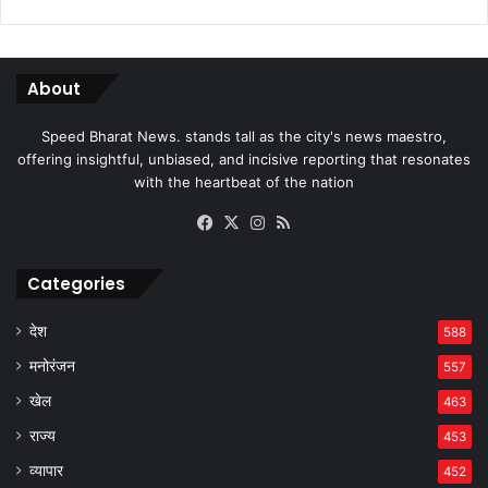
About
Speed Bharat News. stands tall as the city's news maestro,
offering insightful, unbiased, and incisive reporting that resonates
with the heartbeat of the nation
Facebook
X
Instagram
RSS
Categories
देश
588
मनोरंजन
557
खेल
463
राज्य
453
व्यापार
452