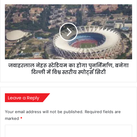
धमका
जवाहरलाल
रहे
नेहरू
फोन
स्टेडियम
में
का
सतर्क
होगा
रहें
पुनर्निर्माण,
बनेगा
दिल्ली
में
जवाहरलाल नेहरू स्टेडियम का होगा पुनर्निर्माण, बनेगा
विश्व
स्तरीय
दिल्ली में विश्व स्तरीय स्पोर्ट्स सिटी
स्पोर्ट्स
सिटी
Leave a Reply
Your email address will not be published.
Required fields are
marked
*
C