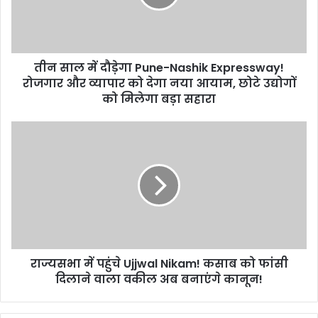
Nashik
Expressway!
रोजगार
और
तीन साल में दौड़ेगा Pune-Nashik Expressway!
व्यापार
को
रोजगार और व्यापार को देगा नया आयाम, छोटे उद्योगों
देगा
को मिलेगा बड़ा सहारा
नया
आयाम,
राज्यसभा
छोटे
में
उद्योगों
पहुंचे
को
Ujjwal
मिलेगा
Nikam!
बड़ा
कसाब
सहारा
को
फांसी
दिलाने
राज्यसभा में पहुंचे Ujjwal Nikam! कसाब को फांसी
वाला
वकील
दिलाने वाला वकील अब बनाएंगे कानून!
अब
बनाएंगे