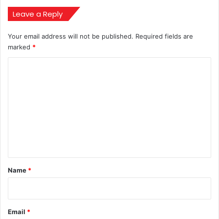
कानून!
Leave a Reply
Your email address will not be published.
Required fields are
marked
*
C
o
m
m
e
n
t
*
Name
*
Email
*