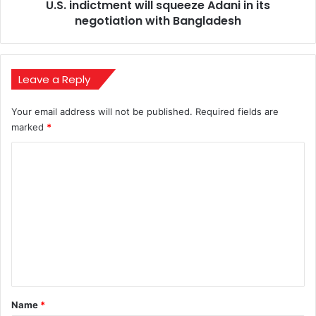
U.S. indictment will squeeze Adani in its
Bangladesh
negotiation with Bangladesh
Leave a Reply
Your email address will not be published.
Required fields are
marked
*
C
o
m
m
e
n
t
*
Name
*