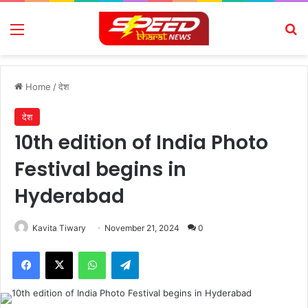
Menu
Se
Home
/
देश
देश
10th edition of India Photo
Festival begins in
Hyderabad
Kavita Tiwary
November 21, 2024
0
Facebook
X
WhatsApp
Telegram