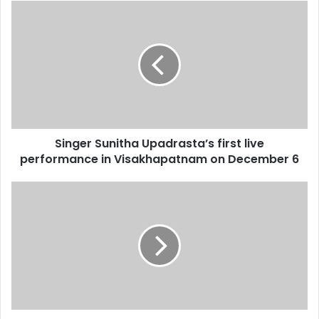
Singer
Sunitha
Upadrasta’s
first
live
performance
in
Visakhapatnam
on
Singer Sunitha Upadrasta’s first live
December
6
performance in Visakhapatnam on December 6
U.S.
indictment
will
squeeze
Adani
in
its
negotiation
with