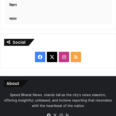
विज्ञान
व्यापार
Social
Facebook
X
Instagram
RSS
About
Speed Bharat News. stands tall as the city's news maestro,
offering insightful, unbiased, and incisive reporting that resonates
with the heartbeat of the nation
Facebook
X
Instagram
RSS