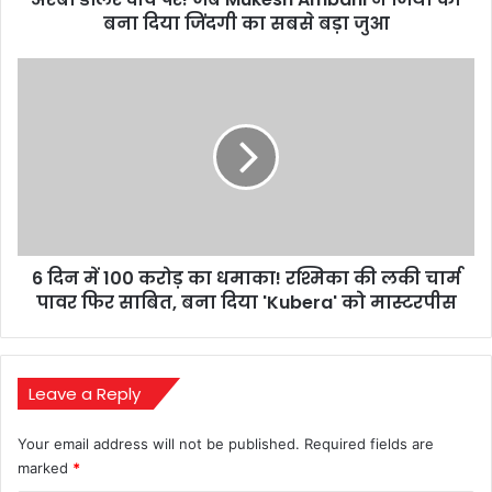
बना
बना दिया जिंदगी का सबसे बड़ा जुआ
दिया
जिंदगी
6
का
दिन
सबसे
में
बड़ा
100
जुआ
करोड़
का
धमाका!
रश्मिका
की
6 दिन में 100 करोड़ का धमाका! रश्मिका की लकी चार्म
लकी
चार्म
पावर फिर साबित, बना दिया 'Kubera' को मास्टरपीस
पावर
फिर
साबित,
बना
Leave a Reply
दिया
'Kubera'
Your email address will not be published.
Required fields are
को
marked
*
मास्टरपीस