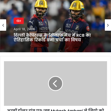
खेल
खेल
April 16, 2026
April 18, 2026
IPL 2026 पॉइंट्स टेबल में बड़ा उलटफेर
प्लेऑफ रेस हुई बेहद रोमांचक
दिल्ली कैपिटल्स के खिलाफ मैच में RCB का
ऐतिहासिक रिकॉर्ड बना चर्चा का विषय
अरबों
डॉलर
दांव
पर!
जब
Mukesh
Ambani
ने
जियो
अरबों डॉलर दांव पर! जब Mukesh Ambani ने जियो को
को