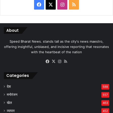
Facebook
X
Instagram
RSS
About
Speed Bharat News. stands tall as the city's news maestro,
offering insightful, unbiased, and incisive reporting that resonates
with the heartbeat of the nation
Facebook
X
Instagram
RSS
Categories
देश
588
मनोरंजन
557
खेल
463
व्यापार
452