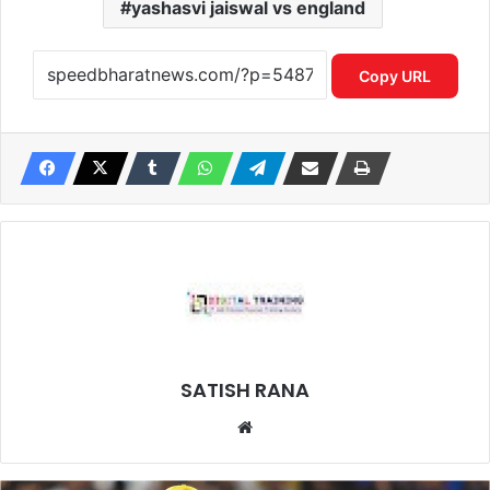
yashasvi jaiswal vs england
Copy URL
SATISH RANA
Website