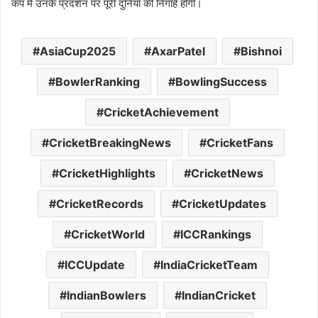
कप में उनके प्रदर्शन पर पूरी दुनिया की निगाहें होंगी।
AsiaCup2025
AxarPatel
Bishnoi
BowlerRanking
BowlingSuccess
CricketAchievement
CricketBreakingNews
CricketFans
CricketHighlights
CricketNews
CricketRecords
CricketUpdates
CricketWorld
ICCRankings
ICCUpdate
IndiaCricketTeam
IndianBowlers
IndianCricket