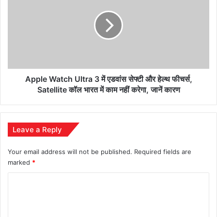
का
Ultra
बड़ा
3
ऐलान
में
एडवांस
सेफ्टी
और
हेल्थ
फीचर्स,
Apple Watch Ultra 3 में एडवांस सेफ्टी और हेल्थ फीचर्स,
Satellite
Satellite कॉल भारत में काम नहीं करेगा, जानें कारण
कॉल
भारत
में
काम
Leave a Reply
नहीं
करेगा,
Your email address will not be published.
Required fields are
जानें
marked
*
कारण
C
o
m