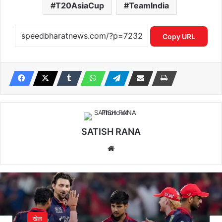
T20AsiaCup
TeamIndia
Copy URL
SATISH RANA
Website