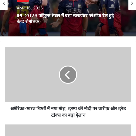
खेल
खेल
April 15, 2026
April 16, 2026
डेविड वॉर्नर ड्रिंक-ड्राइविंग विवाद में फंसे कप्तानी और
करियर पर बड़ा खतरा
IPL 2026 पॉइंट्स टेबल में बड़ा उलटफेर प्लेऑफ रेस हुई
अमेरिका-
बेहद रोमांचक
भारत
रिश्तों
में
नया
मोड़,
ट्रम्प
की
मोदी
पर
अमेरिका-भारत रिश्तों में नया मोड़, ट्रम्प की मोदी पर तारीफ़ और ट्रेड
तारीफ़
टॉक्स का बड़ा ऐलान
और
ट्रेड
Apple
टॉक्स
Watch