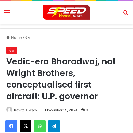
Menu
Se
Home
/
देश
देश
Vedic-era Bharadwaj, not
Wright Brothers,
conceptualised first
aircraft: U.P. governor
Kavita Tiwary
November 19, 2024
0
Facebook
X
WhatsApp
Telegram