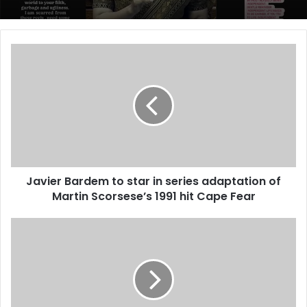
Javier
Bardem
to
star
in
series
adaptation
of
Martin
Javier Bardem to star in series adaptation of
Scorsese’s
1991
Martin Scorsese’s 1991 hit Cape Fear
hit
Cape
Border-
Fear
Gavaskar
trophy:
Avoid
getting
into