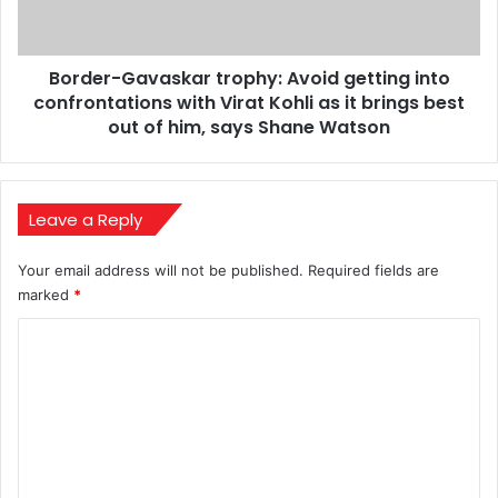
confrontations
with
Virat
Border-Gavaskar trophy: Avoid getting into
Kohli
as
confrontations with Virat Kohli as it brings best
it
out of him, says Shane Watson
brings
best
out
of
Leave a Reply
him,
says
Your email address will not be published.
Required fields are
Shane
marked
*
Watson
C
o
m
m
e