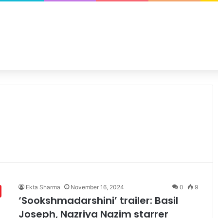
Ekta Sharma
November 16, 2024
0
9
‘Sookshmadarshini’ trailer: Basil
Joseph, Nazriya Nazim starrer