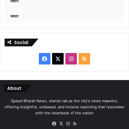
विज्ञान
व्यापार
Social
Facebook
X
Instagram
RSS
About
Speed Bharat News. stands tall as the city's news maestro,
offering insightful, unbiased, and incisive reporting that resonates
with the heartbeat of the nation
Facebook
X
Instagram
RSS