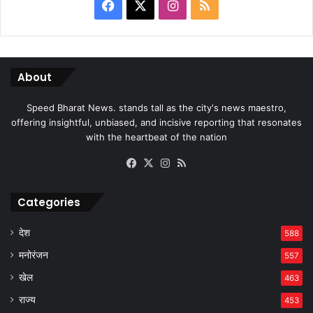
Facebook
X
Instagram
RSS
About
Speed Bharat News. stands tall as the city's news maestro,
offering insightful, unbiased, and incisive reporting that resonates
with the heartbeat of the nation
Facebook
X
Instagram
RSS
Categories
देश
588
मनोरंजन
557
खेल
463
राज्य
453