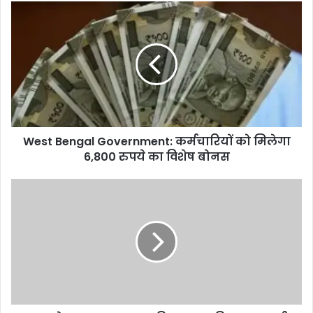
भगवंत मान का कांग्रेस पर बड़ा हमला, बोले-
West
मुख्यमंत्री बनने से पहले ही कुर्सी की लड़ाई शुरू
Bengal
Government:
कर्मचारियों
को
मिलेगा
6,800
रुपये
का
West Bengal Government: कर्मचारियों को मिलेगा
विशेष
बोनस
6,800 रुपये का विशेष बोनस
Delhi
के
Akbar
Road
पर
फिर
भड़का
विवाद,
शरारती