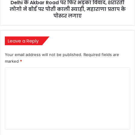
Delhi के Akbar Road पर फिर भड़का विवाद, शरारती
लोगो
ने
लोगो ने बोर्ड पर पोती काली स्याही, महाराणा प्रताप के
बोर्ड
पोस्टर लगाए
पर
पोती
काली
स्याही,
Leave a Reply
महाराणा
प्रताप
Your email address will not be published.
Required fields are
के
marked
*
पोस्टर
लगाए
C
o
m
m
e
n
t