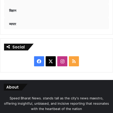
विज्ञान
व्यापार
Social
Facebook
X
Instagram
RSS
About
Speed Bharat News. stands tall as the city's news maestro,
offering insightful, unbiased, and incisive reporting that resonates
with the heartbeat of the nation