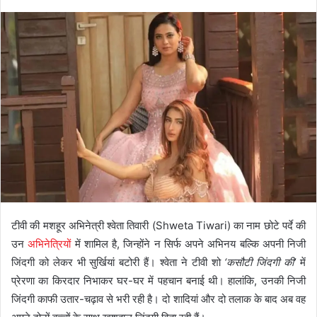
टीवी की मशहूर अभिनेत्री श्वेता तिवारी (Shweta Tiwari) का नाम छोटे पर्दे की
उन
अभिनेत्रियों
में शामिल है, जिन्होंने न सिर्फ अपने अभिनय बल्कि अपनी निजी
जिंदगी को लेकर भी सुर्खियां बटोरी हैं। श्वेता ने टीवी शो
‘कसौटी जिंदगी की’
में
प्रेरणा का किरदार निभाकर घर-घर में पहचान बनाई थी। हालांकि, उनकी निजी
जिंदगी काफी उतार-चढ़ाव से भरी रही है। दो शादियां और दो तलाक के बाद अब वह