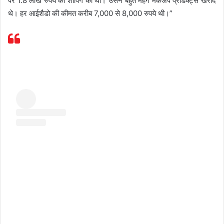
पर 1.8 लाख रुपये की शॉपिंग की थी। उसने बहुत महंगे मेकअप प्रोडक्ट्स खरीदे
थे। हर आईशैडो की कीमत करीब 7,000 से 8,000 रुपये थी।”