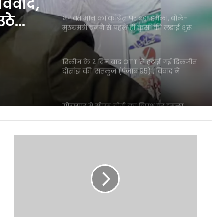
़ा
रिलीज के 2 दिन बाद OTT से हटाई गई दिलजीत
े से
दोसांझ की ‘सतलुज (पंजाब 95)’, विवाद ने
पकड़ा राजनीतिक रंग
विवाद,
गोरखपुर में सीएम योगी का विपक्ष पर हमला,
राजनीति पर दिया बड़ा संदेश
उठे
यमुना सफाई अभियान में उतरी सरकार, क्या
बदलेगी नदी की तस्वीर?
असम
‘भारत भाग्य विधाता’ की बॉक्स ऑफिस पर
CM
फीकी शुरुआत, पहले दिन कंगना रनौत की
ने
फिल्म ने कमाए सिर्फ 1 करोड़ रुपये
गौरव
गोगोई
के
₹370 की बिरयानी विवाद में बढ़ीं प्रणित मोरे-
पाकिस्तान
हिमांशु जांगड़ा की मुश्किलें, NCW ने भेजा समन
कनेक्शन