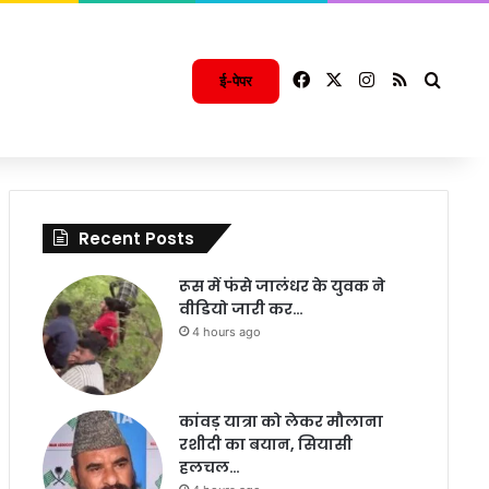
Facebook
X
Instagram
RSS
Searc
ई-पेपर
Recent Posts
रूस में फंसे जालंधर के युवक ने
वीडियो जारी कर…
4 hours ago
कांवड़ यात्रा को लेकर मौलाना
रशीदी का बयान, सियासी
हलचल…