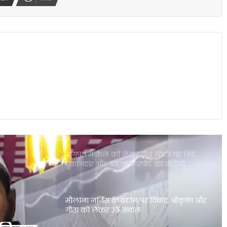
दिल्ली में गुरु रंधावा के जिम पर फायरिंग, लॉरेंस
बिश्नोई गैंग ने ली जिम्मेदारी; इलाके में दहशत
पंजाब की इस योजना ने गंभीर बीमारियों से
जूझते परिवारों को बड़ी राहत दी
बागपत में केले को लेकर बीच सड़क पर भिड़े
दुकानदार और ग्राहक, मारपीट का वीडियो
वायरल
मौलाना जर्जिस के बयान पर विवाद, श्रीकृष्ण और
गीता को लेकर उठे सवाल
भगवंत मान का कांग्रेस पर बड़ा हमला, बोले-
मुख्यमंत्री बनने से पहले ही कुर्सी की लड़ाई शुरू