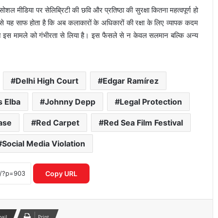
ल मीडिया पर सेलिब्रिटी की छवि और प्रतिष्ठा की सुरक्षा कितना महत्वपूर्ण हो
ेत से यह साफ होता है कि अब कलाकारों के अधिकारों की रक्षा के लिए व्यापक कदम
 ने इस मामले को गंभीरता से लिया है। इस फैसले से न केवल सलमान बल्कि अन्य
Delhi High Court
Edgar Ramírez
s Elba
Johnny Depp
Legal Protection
यमुना सफाई अभियान में उतरी सरकार, क्या
बदलेगी नदी की तस्वीर?
Case
Red Carpet
Red Sea Film Festival
Social Media Violation
‘भारत भाग्य विधाता’ की बॉक्स ऑफिस पर
फीकी शुरुआत, पहले दिन कंगना रनौत की
फिल्म ने कमाए सिर्फ 1 करोड़ रुपये
Copy URL
₹370 की बिरयानी विवाद में बढ़ीं प्रणित मोरे-
हिमांशु जांगड़ा की मुश्किलें, NCW ने भेजा समन
mail
Print