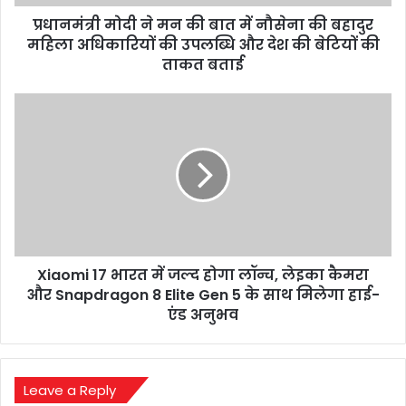
की
प्रधानमंत्री मोदी ने मन की बात में नौसेना की बहादुर
बहादुर
महिला
महिला अधिकारियों की उपलब्धि और देश की बेटियों की
अधिकारियों
ताकत बताई
की
उपलब्धि
Xiaomi
और
17
देश
भारत
की
में
बेटियों
जल्द
की
होगा
ताकत
लॉन्च,
बताई
लेइका
कैमरा
Xiaomi 17 भारत में जल्द होगा लॉन्च, लेइका कैमरा
और
Snapdragon
और Snapdragon 8 Elite Gen 5 के साथ मिलेगा हाई-
8
एंड अनुभव
Elite
Gen
5
के
Leave a Reply