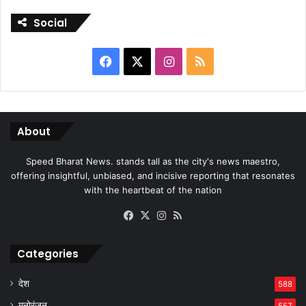
Social
Facebook
X
Instagram
RSS
About
Speed Bharat News. stands tall as the city's news maestro,
offering insightful, unbiased, and incisive reporting that resonates
with the heartbeat of the nation
Facebook
X
Instagram
RSS
Categories
देश
588
मनोरंजन