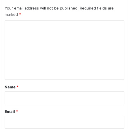
साथ
मिलेगा
Your email address will not be published.
Required fields are
हाई-
marked
*
एंड
अनुभव
C
o
m
m
e
n
t
*
Name
*
Email
*