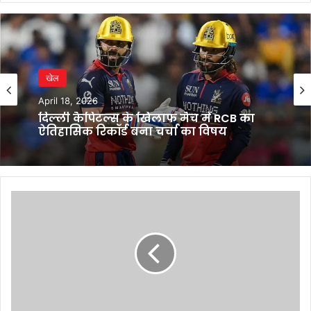
खेल
April 18, 2026
दिल्ली कैपिटल्स के खिलाफ मैच में RCB का
ऐतिहासिक रिकॉर्ड बना चर्चा का विषय
प्रधानमंत्री
मोदी
ने
मन
की
बात
में
नौसेना