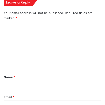
Leave a Reply
Your email address will not be published.
Required fields are
marked
*
C
o
m
m
e
n
t
*
Name
*
Email
*