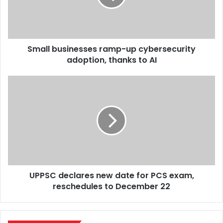
adoption,
thanks
to
AI
Small businesses ramp-up cybersecurity
adoption, thanks to AI
UPPSC
declares
new
date
for
PCS
exam,
reschedules
to
UPPSC declares new date for PCS exam,
December
22
reschedules to December 22