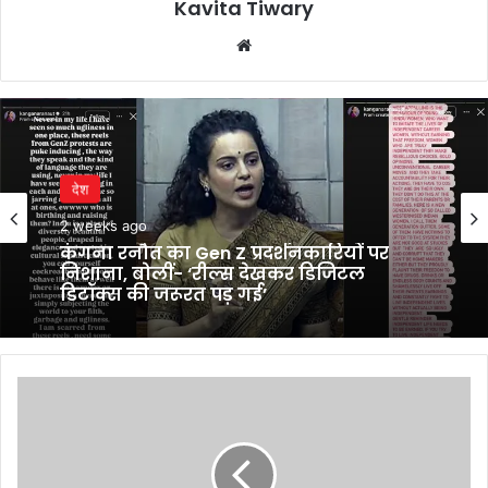
Kavita Tiwary
Website
देश
2 weeks ago
कंगना रनौत का Gen Z प्रदर्शनकारियों पर
निशाना, बोलीं- ‘रील्स देखकर डिजिटल
डिटॉक्स की जरूरत पड़ गई’
Small
businesses
ramp-
up
cybersecurity