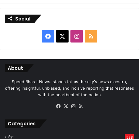
Social
Facebook
X
Instagram
RSS
About
Speed Bharat News. stands tall as the city's news maestro,
offering insightful, unbiased, and incisive reporting that resonates
with the heartbeat of the nation
Facebook
X
Instagram
RSS
Categories
देश
588