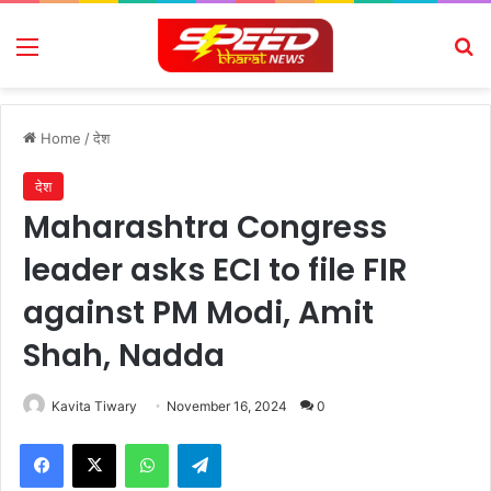
Menu
Se
Home
/
देश
देश
Maharashtra Congress
leader asks ECI to file FIR
against PM Modi, Amit
Shah, Nadda
Kavita Tiwary
November 16, 2024
0
Facebook
X
WhatsApp
Telegram