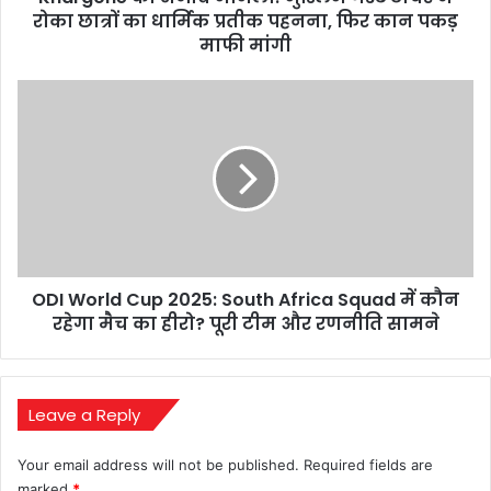
का
रोका छात्रों का धार्मिक प्रतीक पहनना, फिर कान पकड़
धार्मिक
माफी मांगी
प्रतीक
पहनना,
ODI
फिर
World
कान
Cup
पकड़
2025:
माफी
South
मांगी
Africa
Squad
में
कौन
ODI World Cup 2025: South Africa Squad में कौन
रहेगा
मैच
रहेगा मैच का हीरो? पूरी टीम और रणनीति सामने
का
हीरो?
पूरी
टीम
Leave a Reply
और
रणनीति
Your email address will not be published.
Required fields are
सामने
marked
*