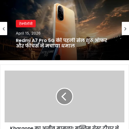
टेक्नॉलॉजी
April 15, 2026
Redmi A7 Pro 5G की पहली सेल शुरू ऑफर
और फीचर्स ने मचाया धमाल
Khargone
का
अजीब
मामला!
मुस्लिम
गेस्ट
टीचर
ने
रोका
Khargone का अजीब मामला! मुस्लिम गेस्ट टीचर ने
छात्रों