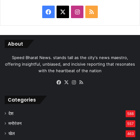
Facebook
X
Instagram
RSS
About
Speed Bharat News. stands tall as the city's news maestro,
offering insightful, unbiased, and incisive reporting that resonates
with the heartbeat of the nation
Facebook
X
Instagram
RSS
Categories
देश
588
मनोरंजन
557
खेल
463