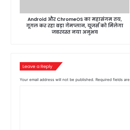
गूगल
कर
रहा
Android और ChromeOS का महासंगम तय,
बड़ा
गेमप्लान,
गूगल कर रहा बड़ा गेमप्लान, यूजर्स को मिलेगा
यूजर्स
जबरदस्त नया अनुभव
को
मिलेगा
जबरदस्त
नया
अनुभव
Leave a Reply
Your email address will not be published.
Required fields a
C
o
m
m
e