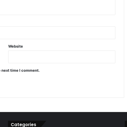
ऐतिहासिक रिकॉर्ड बना चर्चा का विषय
IPL 2026 पॉइंट्स टेबल में बड़ा उलटफेर प्लेऑफ
रेस हुई बेहद रोमांचक
Website
डेविड वॉर्नर ड्रिंक-ड्राइविंग विवाद में फंसे कप्तानी
और करियर पर बड़ा खतरा
e next time I comment.
CSK vs KKR मैच में कौन मारेगा बाजी जानिए
पूरी प्लेयर बैटल रिपोर्ट
Categories