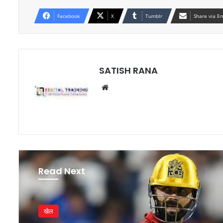
Facebook
X
Tumblr
Share via E
SATISH RANA
Website
Read Next
खेल