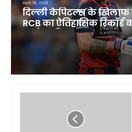
April 18, 2026
दिल्ली कैपिटल्स के खिलाफ म
RCB का ऐतिहासिक रिकॉर्ड 
चर्चा का विषय
Android
और
ChromeOS
का
महासंगम
तय,