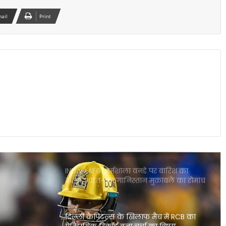
mail
Print
आईपीएल 2026: आखिरी गेंद पर लखनऊ की
रोमांचक जीत, केकेआर को झटका
CSK के लिए बड़ी राहत डेवाल्ड ब्रेविस फिट
दिल्ली कैपिटल्स के खिलाफ वापसी तय
राजस्थान बनाम मुंबई हाईवोल्टेज मुकाबला आज
गुवाहाटी में कौन मारेगा बाजी
IND vs AFG: धर्मशाला वनडे पर बारिश का
खतरा, भारत-अफगानिस्तान मुकाबले का रोमांच
पड़ सकता है फीका
दिल्ली कैपिटल्स के खिलाफ मैच में RCB का