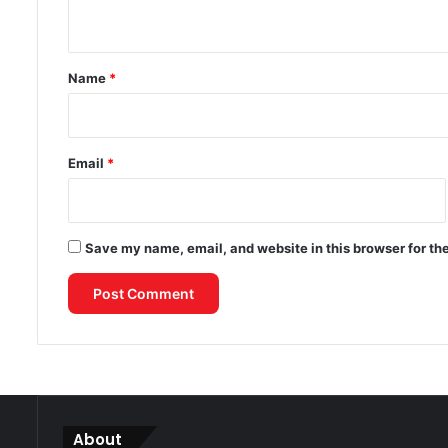
n
t
*
Name
*
Email
*
Save my name, email, and website in this browser for th
About