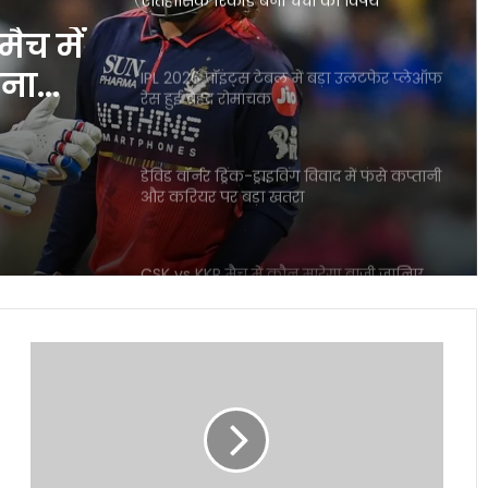
ऐतिहासिक रिकॉर्ड बना चर्चा का विषय
ैच में
बना
IPL 2026 पॉइंट्स टेबल में बड़ा उलटफेर प्लेऑफ
रेस हुई बेहद रोमांचक
डेविड वॉर्नर ड्रिंक-ड्राइविंग विवाद में फंसे कप्तानी
और करियर पर बड़ा खतरा
CSK vs KKR मैच में कौन मारेगा बाजी जानिए
पूरी प्लेयर बैटल रिपोर्ट
बिना
ICC महिला T20 वर्ल्ड कप 2026 में रिकॉर्ड
स्कूल
इनामी राशि ने बढ़ाया रोमांच
गए
बॉलीवुड
की
सुपरस्टार
IPL नियम उल्लंघन का शक राजस्थान रॉयल्स