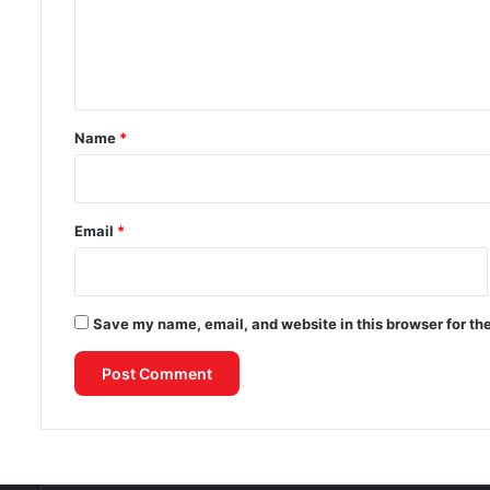
e
n
t
*
Name
*
Email
*
Save my name, email, and website in this browser for th