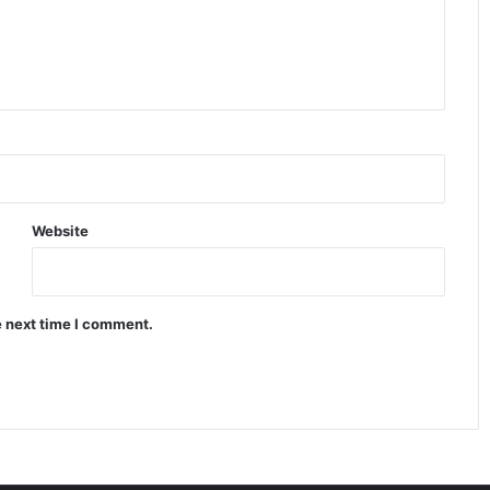
दिल्ली कैपिटल्स के खिलाफ मैच में RCB का
ऐतिहासिक रिकॉर्ड बना चर्चा का विषय
IPL 2026 पॉइंट्स टेबल में बड़ा उलटफेर प्लेऑफ
रेस हुई बेहद रोमांचक
Website
डेविड वॉर्नर ड्रिंक-ड्राइविंग विवाद में फंसे कप्तानी
और करियर पर बड़ा खतरा
e next time I comment.
CSK vs KKR मैच में कौन मारेगा बाजी जानिए
पूरी प्लेयर बैटल रिपोर्ट