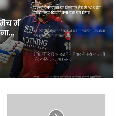
दिल्ली कैपिटल्स के खिलाफ मैच में RCB का
ऐतिहासिक रिकॉर्ड बना चर्चा का विषय
ैच में
बना
IPL 2026 पॉइंट्स टेबल में बड़ा उलटफेर प्लेऑफ
रेस हुई बेहद रोमांचक
डेविड वॉर्नर ड्रिंक-ड्राइविंग विवाद में फंसे कप्तानी
और करियर पर बड़ा खतरा
CSK vs KKR मैच में कौन मारेगा बाजी जानिए
पूरी प्लेयर बैटल रिपोर्ट
सुप्रीम
ICC महिला T20 वर्ल्ड कप 2026 में रिकॉर्ड
कोर्ट
इनामी राशि ने बढ़ाया रोमांच
ने
गुजरात