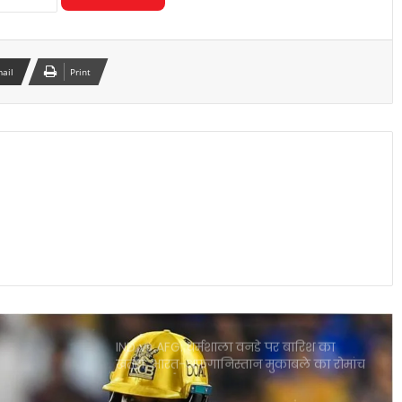
IPL नियम उल्लंघन का शक राजस्थान रॉयल्स
मैनेजर पर एक्शन की मांग तेज
mail
Print
आईपीएल 2026: आखिरी गेंद पर लखनऊ की
रोमांचक जीत, केकेआर को झटका
CSK के लिए बड़ी राहत डेवाल्ड ब्रेविस फिट
दिल्ली कैपिटल्स के खिलाफ वापसी तय
राजस्थान बनाम मुंबई हाईवोल्टेज मुकाबला आज
गुवाहाटी में कौन मारेगा बाजी
IND vs AFG: धर्मशाला वनडे पर बारिश का
खतरा, भारत-अफगानिस्तान मुकाबले का रोमांच
पड़ सकता है फीका