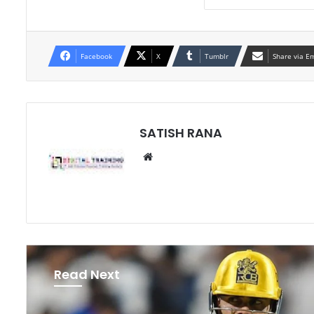
Facebook
X
Tumblr
Share via E
SATISH RANA
Website
Read Next