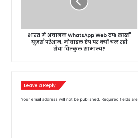
Web
ठप!
लाखों
यूज़र्स
परेशान,
भारत में अचानक WhatsApp Web ठप! लाखों
मोबाइल
ऐप
यूज़र्स परेशान, मोबाइल ऐप पर क्यों चल रही
पर
सेवा बिल्कुल सामान्य?
क्यों
चल
रही
सेवा
बिल्कुल
Leave a Reply
सामान्य?
Your email address will not be published.
Required fields a
C
o
m
m