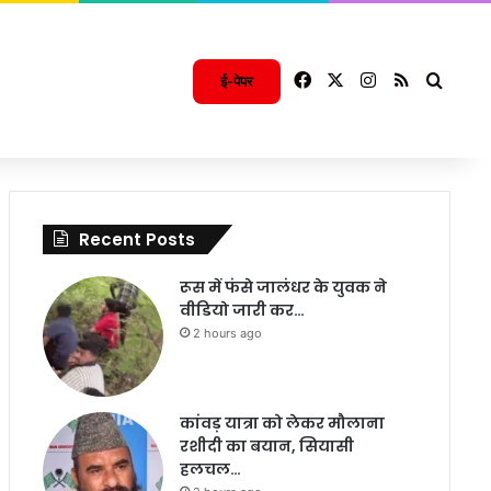
Facebook
X
Instagram
RSS
Searc
ई-पेपर
Recent Posts
रूस में फंसे जालंधर के युवक ने
वीडियो जारी कर…
2 hours ago
कांवड़ यात्रा को लेकर मौलाना
रशीदी का बयान, सियासी
हलचल…