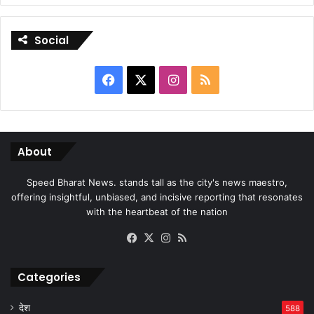
Social
Facebook
X
Instagram
RSS
About
Speed Bharat News. stands tall as the city's news maestro,
offering insightful, unbiased, and incisive reporting that resonates
with the heartbeat of the nation
Facebook
X
Instagram
RSS
Categories
देश
588