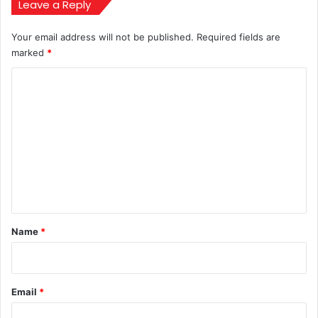
जाएंगे!
Leave a Reply
Your email address will not be published.
Required fields are
marked
*
C
o
m
m
e
n
t
*
Name
*
Email
*