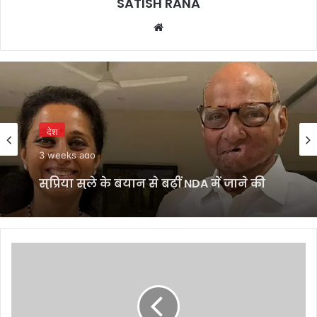
SATISH RANA
Website
देश
3 weeks ago
सुप्रिया सुले के बयान से बढ़ीं NDA में जाने की
अटकलें, कांग्रेस ने मांगा शरद पवार से जवाब
शेफाली
की
जगह
आई
प्रतिका