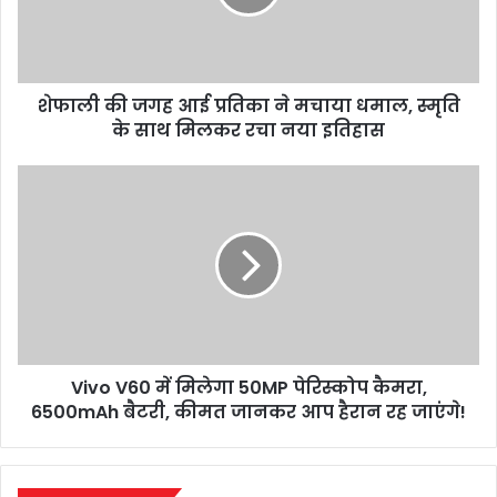
ने
मचाया
धमाल,
स्मृति
शेफाली की जगह आई प्रतिका ने मचाया धमाल, स्मृति
के
साथ
के साथ मिलकर रचा नया इतिहास
मिलकर
रचा
Vivo
नया
V60
इतिहास
में
मिलेगा
50MP
पेरिस्कोप
कैमरा,
6500mAh
बैटरी,
Vivo V60 में मिलेगा 50MP पेरिस्कोप कैमरा,
कीमत
जानकर
6500mAh बैटरी, कीमत जानकर आप हैरान रह जाएंगे!
आप
हैरान
रह