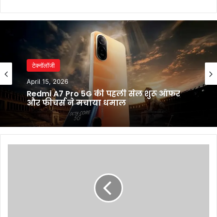
टेक्नॉलॉजी
April 15, 2026
Redmi A7 Pro 5G की पहली सेल शुरू ऑफर
और फीचर्स ने मचाया धमाल
Gold
Silver
Price:
सोने
में
200
रुपये