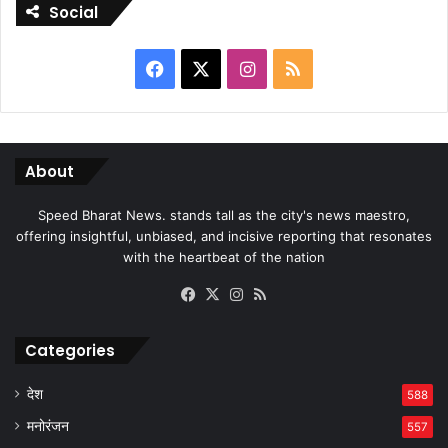
Social
Facebook
X
Instagram
RSS
About
Speed Bharat News. stands tall as the city's news maestro,
offering insightful, unbiased, and incisive reporting that resonates
with the heartbeat of the nation
Facebook
X
Instagram
RSS
Categories
देश
588
मनोरंजन
557