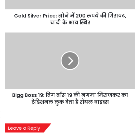
की
गिरावट,
Gold Silver Price: सोने में 200 रुपये की गिरावट,
चांदी
के
चांदी के भाव स्थिर
भाव
स्थिर
Bigg
Boss
19:
बिग
बॉस
19
की
नगमा
मिराजकर
Bigg Boss 19: बिग बॉस 19 की नगमा मिराजकर का
का
ट्रेडिशनल
ट्रेडिशनल लुक देता है रॉयल वाइब्स
लुक
देता
है
रॉयल
Leave a Reply
वाइब्स