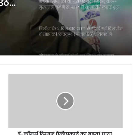
उठे
भगवंत मान का कांग्रेस पर बड़ा हमला, बोले-
मुख्यमंत्री बनने से पहले ही कुर्सी की लड़ाई शुरू
रिलीज के 2 दिन बाद OTT से हटाई गई दिलजीत
दोसांझ की ‘सतलुज (पंजाब 95)’, विवाद ने
पकड़ा राजनीतिक रंग
गोरखपुर में सीएम योगी का विपक्ष पर हमला,
राजनीति पर दिया बड़ा संदेश
ई-
यमुना सफाई अभियान में उतरी सरकार, क्या
कॉमर्स
बदलेगी नदी की तस्वीर?
दिग्गज
फ्लिपकार्ट
का
बढ़ता
‘भारत भाग्य विधाता’ की बॉक्स ऑफिस पर
घाटा,
फीकी शुरुआत, पहले दिन कंगना रनौत की
आखिर
फिल्म ने कमाए सिर्फ 1 करोड़ रुपये
क्यों
ई-कॉमर्स दिग्गज फ्लिपकार्ट का बढ़ता घाटा,
चौथी