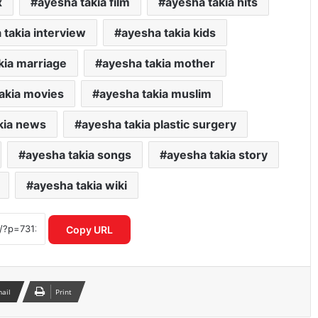
x
ayesha takia film
ayesha takia hits
 takia interview
ayesha takia kids
kia marriage
ayesha takia mother
akia movies
ayesha takia muslim
kia news
ayesha takia plastic surgery
ayesha takia songs
ayesha takia story
ayesha takia wiki
यमुना सफाई अभियान में उतरी सरकार, क्या
बदलेगी नदी की तस्वीर?
Copy URL
‘भारत भाग्य विधाता’ की बॉक्स ऑफिस पर
फीकी शुरुआत, पहले दिन कंगना रनौत की
फिल्म ने कमाए सिर्फ 1 करोड़ रुपये
mail
Print