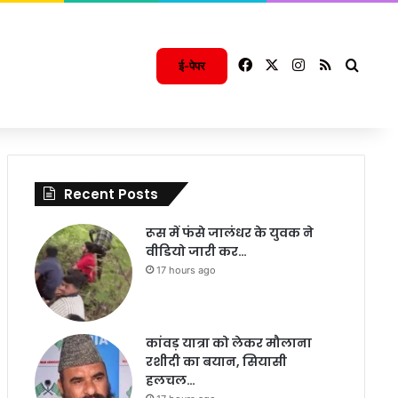
Facebook
X
Instagram
RSS
Searc
ई-पेपर
Recent Posts
रूस में फंसे जालंधर के युवक ने
वीडियो जारी कर…
17 hours ago
कांवड़ यात्रा को लेकर मौलाना
रशीदी का बयान, सियासी
हलचल…