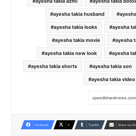
ayesha takia azmi
ayesha takia boto
ayesha takia husband
ayesha
ayesha takia looks
ayesha ta
ayesha takia movie
ayesha t
ayesha takia new look
ayesha ta
ayesha takia shorts
ayesha takia son
ayesha takia video
Facebook
X
Tumblr
Share via E