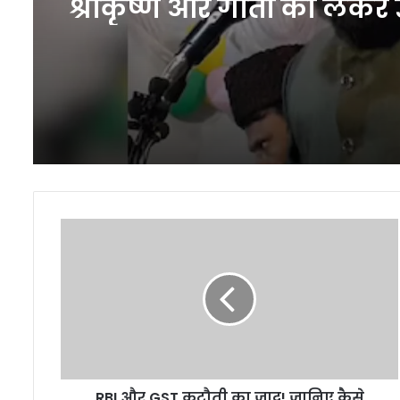
श्रीकृष्ण और गीता को लेकर 
सवाल
RBI
और
GST
कटौती
का
जादू!
जानिए
कैसे
बढ़ेगा
RBI और GST कटौती का जादू! जानिए कैसे
आम