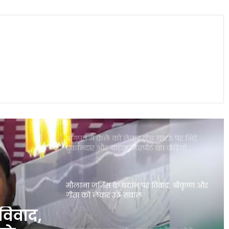
₹370 की बिरयानी विवाद में बढ़ीं प्रणित मोरे-
हिमांशु जांगड़ा की मुश्किलें, NCW ने भेजा समन
दिल्ली में गुरु रंधावा के जिम पर फायरिंग, लॉरेंस
बिश्नोई गैंग ने ली जिम्मेदारी; इलाके में दहशत
पंजाब की इस योजना ने गंभीर बीमारियों से
जूझते परिवारों को बड़ी राहत दी
बागपत में केले को लेकर बीच सड़क पर भिड़े
दुकानदार और ग्राहक, मारपीट का वीडियो
वायरल
मौलाना जर्जिस के बयान पर विवाद, श्रीकृष्ण और
गीता को लेकर उठे सवाल
विवाद,