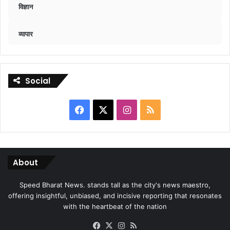
विज्ञान
व्यापार
Social
Facebook
X
Instagram
RSS
About
Speed Bharat News. stands tall as the city's news maestro,
offering insightful, unbiased, and incisive reporting that resonates
with the heartbeat of the nation
Facebook
X
Instagram
RSS