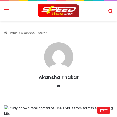
Menu
Se
Home
/
Akansha Thakar
Akansha Thakar
Website
विज्ञान