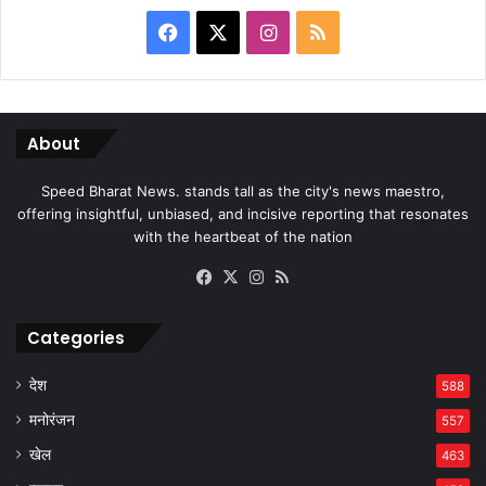
Facebook
X
Instagram
RSS
About
Speed Bharat News. stands tall as the city's news maestro,
offering insightful, unbiased, and incisive reporting that resonates
with the heartbeat of the nation
Facebook
X
Instagram
RSS
Categories
देश
588
मनोरंजन
557
खेल
463