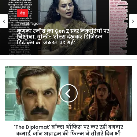
देश
1 week ago
कंगना रनौत का Gen Z प्रदर्शनकारियों पर
निशाना, बोलीं- ‘रील्स देखकर डिजिटल
डिटॉक्स की जरूरत पड़ गई’
'The
Diplomat'
बॉक्स
ऑफिस
पर
कर
रही
दमदार
कमाई,
'The Diplomat' बॉक्स ऑफिस पर कर रही दमदार
जॉन
अब्राहम
कमाई, जॉन अब्राहम की फिल्म ने तीसरे दिन भी