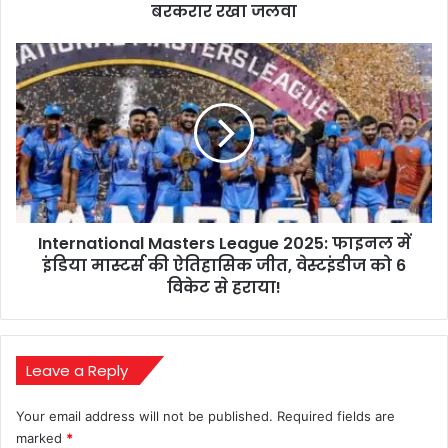
की
बरकरार रखा जलवा
फिल्म
ने
International
तीसरे
Masters
दिन
League
भी
2025:
बरकरार
फाइनल
रखा
में
जलवा
इंडिया
मास्टर्स
की
International Masters League 2025: फाइनल में
ऐतिहासिक
जीत,
इंडिया मास्टर्स की ऐतिहासिक जीत, वेस्टइंडीज को 6
वेस्टइंडीज
विकेट से हराया!
को
6
विकेट
से
Leave a Reply
हराया!
Your email address will not be published.
Required fields are
marked
*