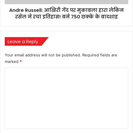
रसेल
Andre Russell: आखिरी गेंद पर मुकाबला हारा लेकिन
ने
रचा
रसेल ने रचा इतिहास! बने 750 छक्के के बादशाह
इतिहास!
बने
750
छक्के
Leave a Reply
के
बादशाह
Your email address will not be published.
Required fields are
marked
*
C
o
m
m
e
n
t