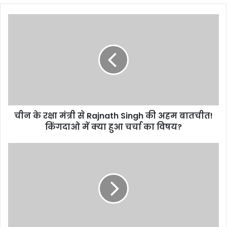
चीन
के
रक्षा
मंत्री
से
Rajnath
Singh
की
अहम
चीन के रक्षा मंत्री से Rajnath Singh की अहम बातचीत!
बातचीत!
किंगदाओ
किंगदाओ में क्या हुआ चर्चा का विषय?
में
क्या
Andre
हुआ
Russell:
चर्चा
आखिरी
का
गेंद
विषय?
पर
मुकाबला
हारा
लेकिन