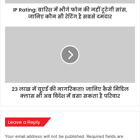
टूटेगी
IP Rating: बारिश में भीगे फोन की नहीं टूटेगी सांस,
सांस,
जानिए
जानिए कौन सी रेटिंग है सबसे दमदार
कौन
सी
23
रेटिंग
लाख
है
में
सबसे
यूएई
दमदार
की
नागरिकता!
जानिए
कैसे
मिडिल
23 लाख में यूएई की नागरिकता! जानिए कैसे मिडिल
क्लास
भी
क्लास भी अब विदेश में बसा सकता है परिवार
अब
विदेश
में
बसा
Leave a Reply
सकता
है
Your email address will not be published.
Required fields are