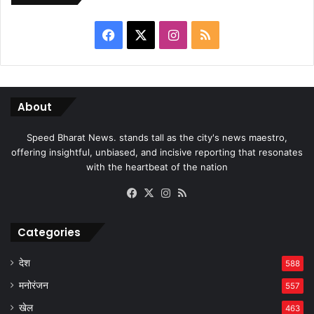
Facebook
X
Instagram
RSS
About
Speed Bharat News. stands tall as the city's news maestro,
offering insightful, unbiased, and incisive reporting that resonates
with the heartbeat of the nation
Facebook
X
Instagram
RSS
Categories
देश
588
मनोरंजन
557
खेल
463