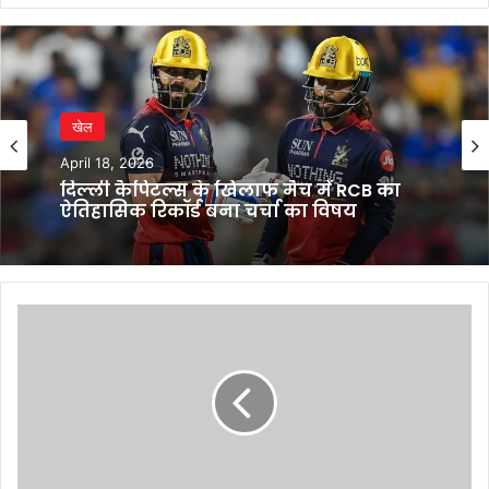
खेल
April 18, 2026
दिल्ली कैपिटल्स के खिलाफ मैच में RCB का
ऐतिहासिक रिकॉर्ड बना चर्चा का विषय
IP
Rating:
बारिश
में
भीगे
फोन
की
नहीं