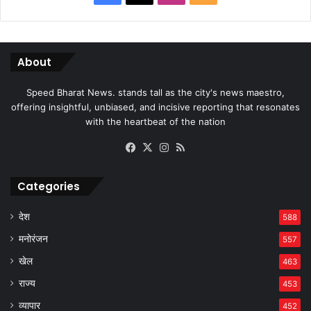
About
Speed Bharat News. stands tall as the city's news maestro,
offering insightful, unbiased, and incisive reporting that resonates
with the heartbeat of the nation
Facebook
X
Instagram
RSS
Categories
देश
588
मनोरंजन
557
खेल
463
राज्य
453
व्यापार
452