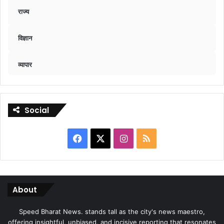
राज्य
विज्ञान
व्यापार
Social
Facebook
X
Instagram
RSS
About
Speed Bharat News. stands tall as the city's news maestro,
offering insightful, unbiased, and incisive reporting that resonates