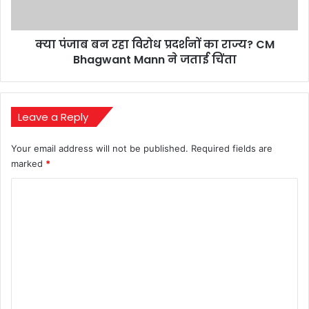
राज्य?
CM
क्या पंजाब बन रहा विरोध प्रदर्शनों का राज्य? CM
Bhagwant
Mann
Bhagwant Mann ने जताई चिंता
ने
जताई
चिंता
Leave a Reply
Your email address will not be published.
Required fields are
marked
*
C
o
m
m
e
n