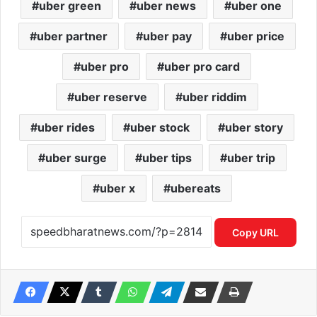
uber green
uber news
uber one
uber partner
uber pay
uber price
uber pro
uber pro card
uber reserve
uber riddim
uber rides
uber stock
uber story
uber surge
uber tips
uber trip
uber x
ubereats
Copy URL