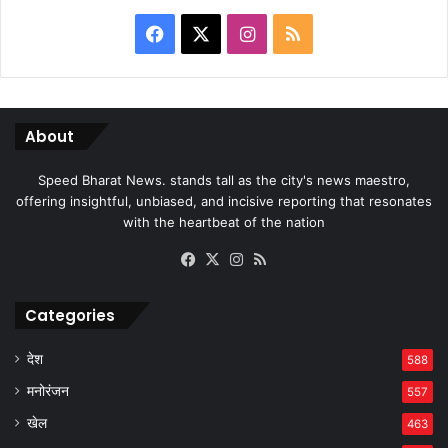
Facebook
X
Instagram
RSS
About
Speed Bharat News. stands tall as the city's news maestro,
offering insightful, unbiased, and incisive reporting that resonates
with the heartbeat of the nation
Facebook
X
Instagram
RSS
Categories
देश
588
मनोरंजन
557
खेल
463