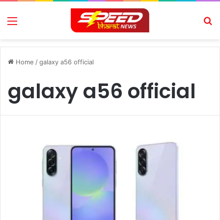
Menu
Se
Home
/
galaxy a56 official
galaxy a56 official