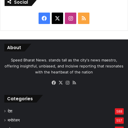
Social
Facebook
X
Instagram
RSS
About
Speed Bharat News. stands tall as the city's news maestro,
offering insightful, unbiased, and incisive reporting that resonates
with the heartbeat of the nation
Facebook
X
Instagram
RSS
Categories
देश
588
मनोरंजन
557