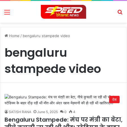
Menu
Se
Home
/
bengaluru stampede video
bengaluru
stampede video
देश
SATISH RANA
June 5, 2025
0
4
Bengaluru Stampede: मंच पर मंत्री का बेटा,