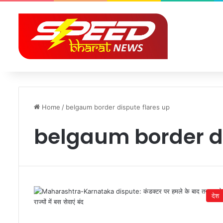
Home
/
belgaum border dispute flares up
belgaum border di
देश