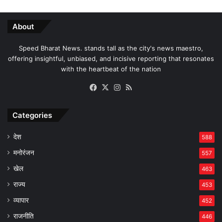
About
Speed Bharat News. stands tall as the city's news maestro,
offering insightful, unbiased, and incisive reporting that resonates
with the heartbeat of the nation
Facebook
X
Instagram
RSS
Categories
देश
588
मनोरंजन
557
खेल
463
राज्य
453
व्यापार
452
राजनीति
446