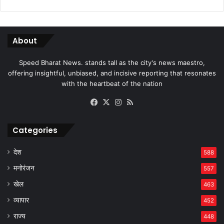
About
Speed Bharat News. stands tall as the city's news maestro,
offering insightful, unbiased, and incisive reporting that resonates
with the heartbeat of the nation
Facebook
X
Instagram
RSS
Categories
देश
588
मनोरंजन
557
खेल
463
व्यापार
452
राज्य
448