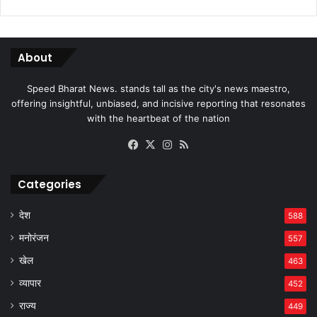
About
Speed Bharat News. stands tall as the city's news maestro,
offering insightful, unbiased, and incisive reporting that resonates
with the heartbeat of the nation
Facebook
X
Instagram
RSS
Categories
देश
588
मनोरंजन
557
खेल
463
व्यापार
452
राज्य
449