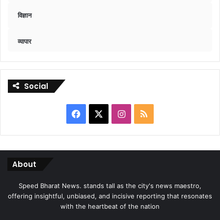
विज्ञान
व्यापार
Social
Facebook
X
Instagram
RSS
About
Speed Bharat News. stands tall as the city's news maestro,
offering insightful, unbiased, and incisive reporting that resonates
with the heartbeat of the nation