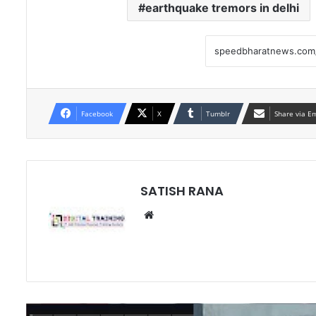
earthquake tremors in delhi
Facebook
X
Tumblr
Share via E
SATISH RANA
Website