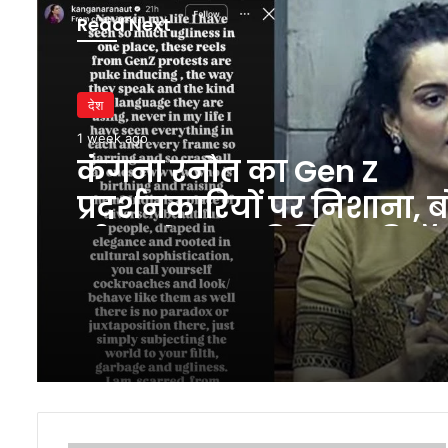
Read Next
देश
1 week ago
कंगना रनौत का Gen Z
प्रदर्शनकारियों पर निशाना, 
‘रील्स देखकर डिजिटल डिटॉ
जरूरत पड़ गई’