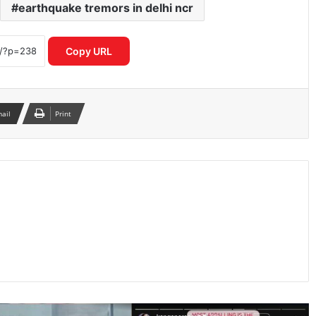
earthquake tremors in delhi ncr
जींद से देश की पहली हाइड्रोजन ट्रेन को हरी झंडी
दिखाएंगे पीएम मोदी, तैयारियां तेज
Copy URL
भारत-पाक बैकडोर बातचीत पर विदेश मंत्रालय
का बड़ा बयान, विक्रम मिस्री ने किया रुख साफ
mail
Print
ओडिशा की नई स्कूली किताब में ‘निंबूड़ा-
निंबूड़ा’ से विवाद, पाठ्यक्रम की गुणवत्ता पर फिर
उठे सवाल
वक्फ संपत्तियों के UMEED पोर्टल पर रजिस्ट्रेशन
की अंतिम तारीख 30 जून, लाखों रिकॉर्ड अभी भी
प्रक्रिया में
कैलाश मानसरोवर यात्रा में अटके 52 भारतीय,
विदेश मंत्रालय ने जारी की अहम एडवाइजरी