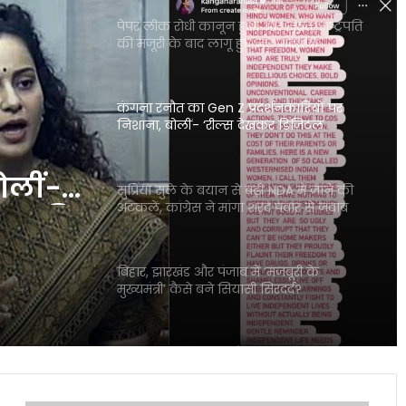
पेपर लीक रोधी कानून हुआ और सख्त, राष्ट्रपति
की मंजूरी के बाद लागू हुए नए प्रावधान
कंगना रनौत का Gen Z प्रदर्शनकारियों पर
निशाना, बोलीं- ‘रील्स देखकर डिजिटल
डिटॉक्स की जरूरत पड़ गई’
बोलीं-
सुप्रिया सुले के बयान से बढ़ीं NDA में जाने की
अटकलें, कांग्रेस ने मांगा शरद पवार से जवाब
क्स की
बिहार, झारखंड और पंजाब में ‘मजबूरी के
मुख्यमंत्री’ कैसे बने सियासी सिरदर्द?
असम सरकार का बड़ा फैसला, बहुविवाह करने
वाले सरकारी कर्मचारियों पर होगी सख्त कार्रवाई