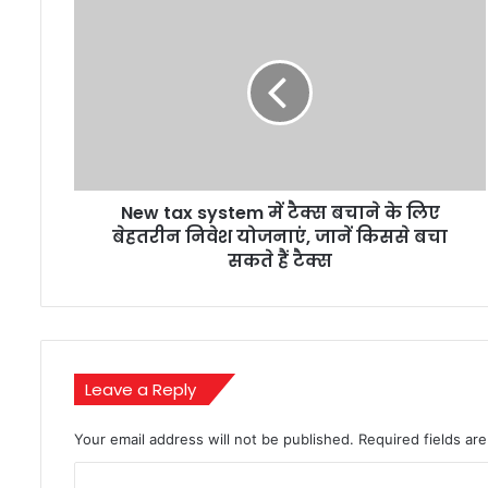
New
tax
system
में
टैक्स
बचाने
के
लिए
बेहतरीन
New tax system में टैक्स बचाने के लिए
निवेश
योजनाएं,
बेहतरीन निवेश योजनाएं, जानें किससे बचा
जानें
सकते हैं टैक्स
किससे
बचा
सकते
हैं
टैक्स
Leave a Reply
Your email address will not be published.
Required fields a
C