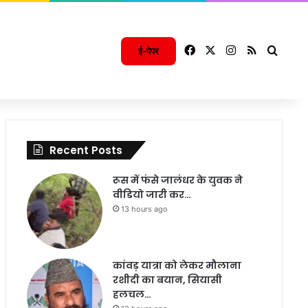
Facebook
X
Instagram
RSS
Searc
ई-पेपर
Recent Posts
रूस में फंसे जालंधर के युवक ने
वीडियो जारी कर…
13 hours ago
कांवड़ यात्रा को लेकर मौलाना
रशीदी का बयान, सियासी
हलचल…