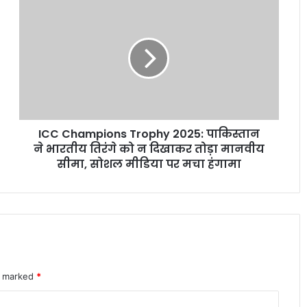
ICC
Champions
जींद से देश की पहली हाइड्रोजन ट्रेन को हरी झंडी
Trophy
दिखाएंगे पीएम मोदी, तैयारियां तेज
2025:
पाकिस्तान
ने
भारत-पाक बैकडोर बातचीत पर विदेश मंत्रालय
भारतीय
का बड़ा बयान, विक्रम मिस्री ने किया रुख साफ
तिरंगे
को
ICC Champions Trophy 2025: पाकिस्तान
न
ओडिशा की नई स्कूली किताब में ‘निंबूड़ा-
दिखाकर
ने भारतीय तिरंगे को न दिखाकर तोड़ा मानवीय
निंबूड़ा’ से विवाद, पाठ्यक्रम की गुणवत्ता पर फिर
तोड़ा
सीमा, सोशल मीडिया पर मचा हंगामा
उठे सवाल
मानवीय
सीमा,
सोशल
वक्फ संपत्तियों के UMEED पोर्टल पर रजिस्ट्रेशन
मीडिया
की अंतिम तारीख 30 जून, लाखों रिकॉर्ड अभी भी
प्रक्रिया में
पर
मचा
हंगामा
कैलाश मानसरोवर यात्रा में अटके 52 भारतीय,
re marked
*
विदेश मंत्रालय ने जारी की अहम एडवाइजरी