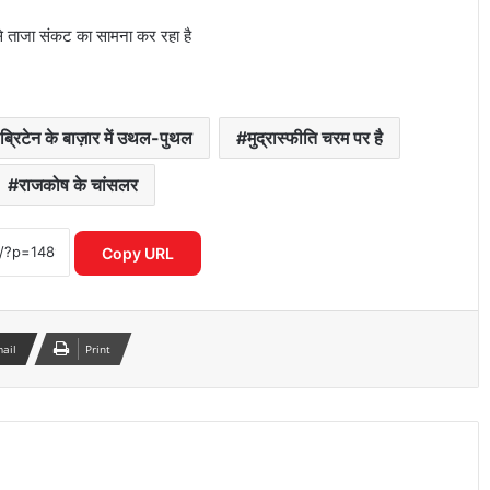
 से ताजा संकट का सामना कर रहा है
कांवड़ यात्रा को लेकर मौलाना रशीदी का बयान,
सियासी हलचल तेज
ब्रिटेन के बाज़ार में उथल-पुथल
मुद्रास्फीति चरम पर है
राजकोष के चांसलर
JPSC-JSSC आंदोलन पर पप्पू यादव का बड़ा
बयान, हेमंत सरकार का किया जिक्र
Copy URL
लखनऊ के पारा में छात्रा की हत्या से सनसनी,
आरोपी मौके से पकड़ा गया
mail
Print
ट्रेन के खाने को लेकर रेल मंत्री का बड़ा दावा,
सिर्फ 0.0008% शिकायतें