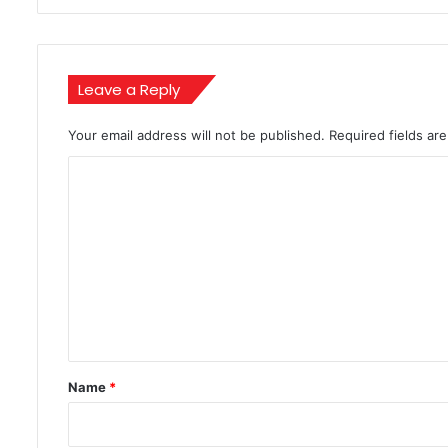
Leave a Reply
Your email address will not be published.
Required fields a
C
o
m
m
e
n
t
*
Name
*