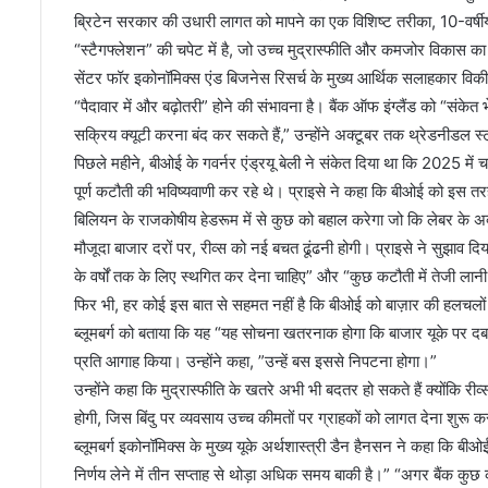
ब्रिटेन सरकार की उधारी लागत को मापने का एक विशिष्ट तरीका, 10-वर्षी
“स्टैगफ्लेशन” की चपेट में है, जो उच्च मुद्रास्फीति और कमजोर विकास
सेंटर फॉर इकोनॉमिक्स एंड बिजनेस रिसर्च के मुख्य आर्थिक सलाहकार विकी प
“पैदावार में और बढ़ोतरी” होने की संभावना है। बैंक ऑफ इंग्लैंड को “संक
सक्रिय क्यूटी करना बंद कर सकते हैं,” उन्होंने अक्टूबर तक थ्रेडनीडल स
पिछले महीने, बीओई के गवर्नर एंड्रयू बेली ने संकेत दिया था कि 2025 मे
पूर्ण कटौती की भविष्यवाणी कर रहे थे। प्राइसे ने कहा कि बीओई को इस त
बिलियन के राजकोषीय हेडरूम में से कुछ को बहाल करेगा जो कि लेबर के अ
मौजूदा बाजार दरों पर, रीव्स को नई बचत ढूंढनी होगी। प्राइसे ने सुझाव दि
के वर्षों तक के लिए स्थगित कर देना चाहिए” और “कुछ कटौती में तेजी लान
फिर भी, हर कोई इस बात से सहमत नहीं है कि बीओई को बाज़ार की हलचलों म
ब्लूमबर्ग को बताया कि यह “यह सोचना खतरनाक होगा कि बाजार यूके पर दबा
प्रति आगाह किया। उन्होंने कहा, ”उन्हें बस इससे निपटना होगा।”
उन्होंने कहा कि मुद्रास्फीति के खतरे अभी भी बदतर हो सकते हैं क्योंकि रीव्स 
होगी, जिस बिंदु पर व्यवसाय उच्च कीमतों पर ग्राहकों को लागत देना शुरू क
ब्लूमबर्ग इकोनॉमिक्स के मुख्य यूके अर्थशास्त्री डैन हैनसन ने कहा कि बी
निर्णय लेने में तीन सप्ताह से थोड़ा अधिक समय बाकी है।” “अगर बैंक कुछ