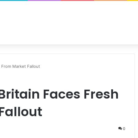
l From Market Fallout
 Britain Faces Fresh
Fallout
0