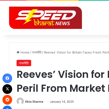
Home
/
राजनीति
/
Reeves’ Vision for Britain Faces Fresh Peri
राजनीति
Reeves’ Vision for
Facebook
Peril From Market 
X
Reddit
Ekta Sharma
January 14, 2025
Messenger