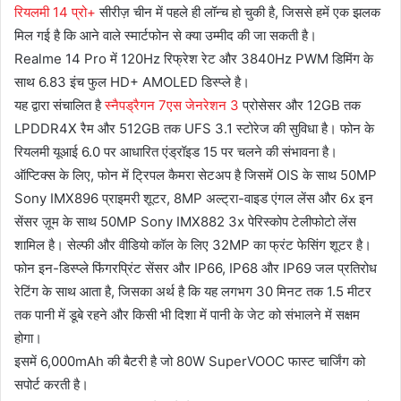
रियलमी 14 प्रो+
सीरीज़ चीन में पहले ही लॉन्च हो चुकी है, जिससे हमें एक झलक
मिल गई है कि आने वाले स्मार्टफोन से क्या उम्मीद की जा सकती है।
Realme 14 Pro में 120Hz रिफ्रेश रेट और 3840Hz PWM डिमिंग के
साथ 6.83 इंच फुल HD+ AMOLED डिस्प्ले है।
यह द्वारा संचालित है
स्नैपड्रैगन 7एस जेनरेशन 3
प्रोसेसर और 12GB तक
LPDDR4X रैम और 512GB तक UFS 3.1 स्टोरेज की सुविधा है। फोन के
रियलमी यूआई 6.0 पर आधारित एंड्रॉइड 15 पर चलने की संभावना है।
ऑप्टिक्स के लिए, फोन में ट्रिपल कैमरा सेटअप है जिसमें OIS के साथ 50MP
Sony IMX896 प्राइमरी शूटर, 8MP अल्ट्रा-वाइड एंगल लेंस और 6x इन
सेंसर ज़ूम के साथ 50MP Sony IMX882 3x पेरिस्कोप टेलीफोटो लेंस
शामिल है। सेल्फी और वीडियो कॉल के लिए 32MP का फ्रंट फेसिंग शूटर है।
फोन इन-डिस्प्ले फिंगरप्रिंट सेंसर और IP66, IP68 और IP69 जल प्रतिरोध
रेटिंग के साथ आता है, जिसका अर्थ है कि यह लगभग 30 मिनट तक 1.5 मीटर
तक पानी में डूबे रहने और किसी भी दिशा में पानी के जेट को संभालने में सक्षम
होगा।
इसमें 6,000mAh की बैटरी है जो 80W SuperVOOC फास्ट चार्जिंग को
सपोर्ट करती है।