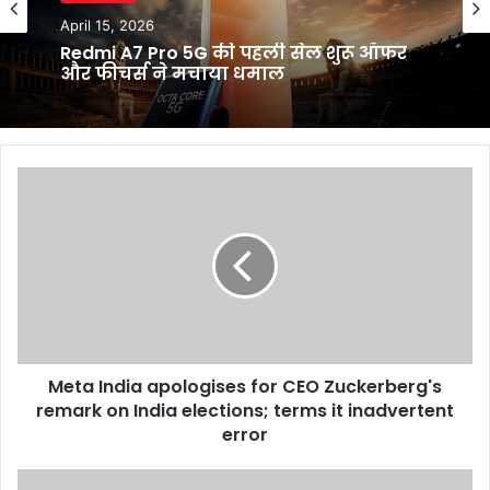
April 15, 2026
Redmi A7 Pro 5G की पहली सेल शुरू ऑफर
और फीचर्स ने मचाया धमाल
Meta
India
apologises
for
CEO
Zuckerberg's
remark
on
India
Meta India apologises for CEO Zuckerberg's
elections;
terms
remark on India elections; terms it inadvertent
it
error
inadvertent
error
Mridangist