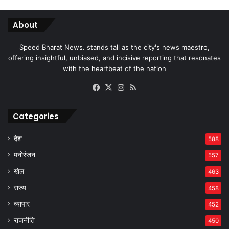
About
Speed Bharat News. stands tall as the city's news maestro,
offering insightful, unbiased, and incisive reporting that resonates
with the heartbeat of the nation
Facebook
X
Instagram
RSS
Categories
देश
588
मनोरंजन
557
खेल
463
राज्य
458
व्यापार
452
राजनीति
450