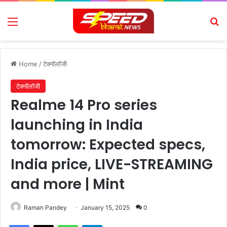
Menu
Se
Home
/
टेक्नॉलॉजी
टेक्नॉलॉजी
Realme 14 Pro series
launching in India
tomorrow: Expected specs,
India price, LIVE-STREAMING
and more | Mint
Raman Pandey
January 15, 2025
0
Facebook
X
WhatsApp
Telegram