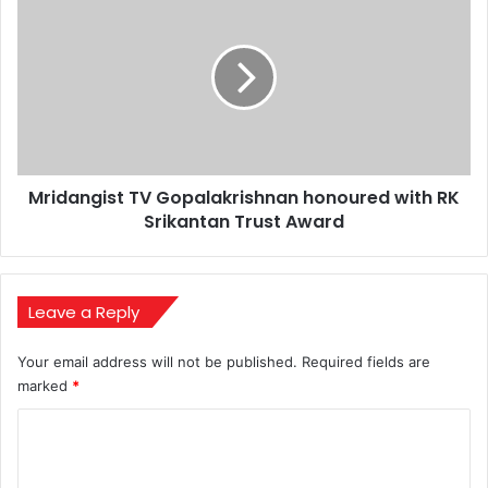
TV
Gopalakrishnan
honoured
with
RK
Srikantan
Trust
Award
Mridangist TV Gopalakrishnan honoured with RK
Srikantan Trust Award
Leave a Reply
Your email address will not be published.
Required fields are
marked
*
C
o