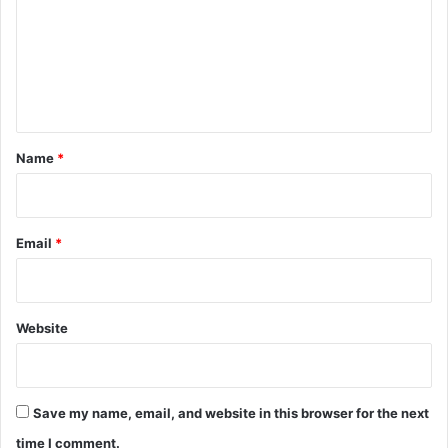
m
m
e
n
t
*
Name
*
Email
*
Website
Save my name, email, and website in this browser for the next
time I comment.