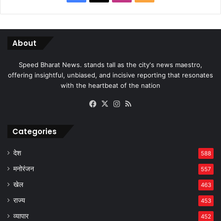
About
Speed Bharat News. stands tall as the city's news maestro,
offering insightful, unbiased, and incisive reporting that resonates
with the heartbeat of the nation
Facebook
X
Instagram
RSS
Categories
देश
588
मनोरंजन
557
खेल
463
राज्य
453
व्यापार
452