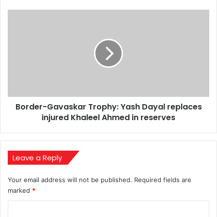
Border-
Gavaskar
Trophy:
Yash
Dayal
replaces
injured
Khaleel
Ahmed
Border-Gavaskar Trophy: Yash Dayal replaces
in
reserves
injured Khaleel Ahmed in reserves
Leave a Reply
Your email address will not be published.
Required fields are
marked
*
C