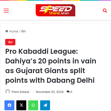
Menu
Se
Home
/
खेल
खेल
Pro Kabaddi League:
Dahiya’s 20 points in vain
as Gujarat Giants split
points with Dabang Delhi
Prem Satwal
November 20, 2024
0
Facebook
X
WhatsApp
Telegram