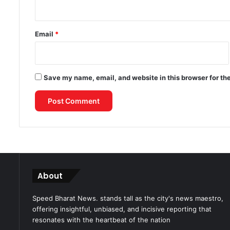
Email
*
Save my name, email, and website in this browser for th
About
Speed Bharat News. stands tall as the city's news maestro,
offering insightful, unbiased, and incisive reporting that
resonates with the heartbeat of the nation