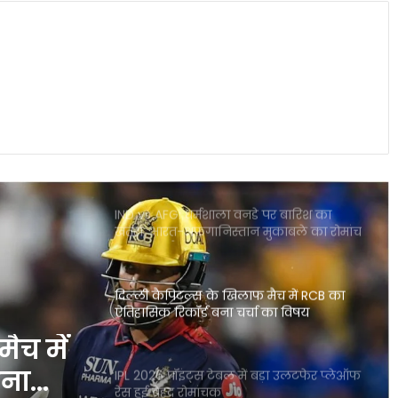
CSK के लिए बड़ी राहत डेवाल्ड ब्रेविस फिट
दिल्ली कैपिटल्स के खिलाफ वापसी तय
राजस्थान बनाम मुंबई हाईवोल्टेज मुकाबला आज
गुवाहाटी में कौन मारेगा बाजी
IND vs AFG: धर्मशाला वनडे पर बारिश का
खतरा, भारत-अफगानिस्तान मुकाबले का रोमांच
पड़ सकता है फीका
दिल्ली कैपिटल्स के खिलाफ मैच में RCB का
ऐतिहासिक रिकॉर्ड बना चर्चा का विषय
ैच में
बना
IPL 2026 पॉइंट्स टेबल में बड़ा उलटफेर प्लेऑफ
रेस हुई बेहद रोमांचक