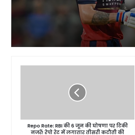
चर्चा का विषय
Repo
Rate:
RBI
की
6
जून
की
घोषणा
पर
Repo Rate: RBI की 6 जून की घोषणा पर टिकी
टिकी
नजरें!
नजरें! रेपो रेट में लगातार तीसरी कटौती की