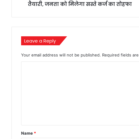
रेपो
तैयारी, जनता को मिलेगा सस्ते कर्ज का तोहफा
रेट
में
लगातार
तीसरी
कटौती
Leave a Reply
की
तैयारी,
जनता
Your email address will not be published.
Required fields a
को
C
मिलेगा
सस्ते
o
कर्ज
m
का
तोहफा
m
e
n
t
*
Name
*