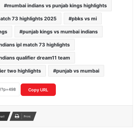
mumbai indians vs punjab kings highlights
match 73 highlights 2025
pbks vs mi
ngs
punjab kings vs mumbai indians
dians ipl match 73 highlights
ndians qualifier dream11 team
ier two highlights
punjab vs mumbai
ICC महिला T20 वर्ल्ड कप 2026 में रिकॉर्ड
इनामी राशि ने बढ़ाया रोमांच
Copy URL
IPL नियम उल्लंघन का शक राजस्थान रॉयल्स
मैनेजर पर एक्शन की मांग तेज
mail
Print
आईपीएल 2026: आखिरी गेंद पर लखनऊ की
रोमांचक जीत, केकेआर को झटका