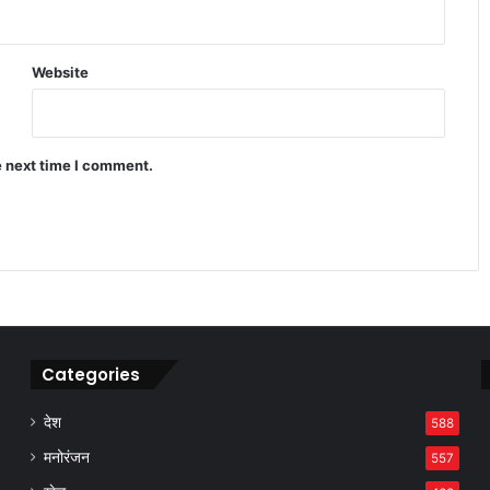
Website
डेविड वॉर्नर ड्रिंक-ड्राइविंग विवाद में फंसे कप्तानी
और करियर पर बड़ा खतरा
e next time I comment.
CSK vs KKR मैच में कौन मारेगा बाजी जानिए
पूरी प्लेयर बैटल रिपोर्ट
Categories
देश
588
मनोरंजन
557