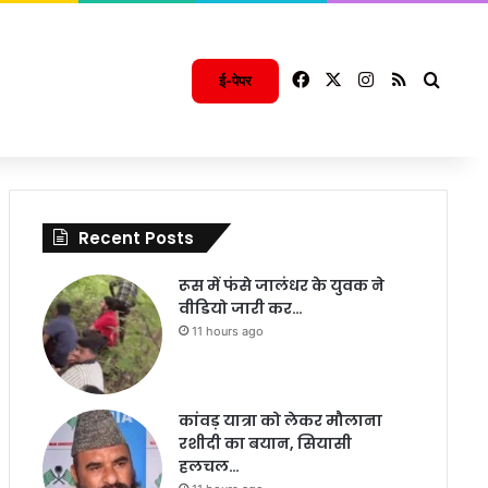
Facebook
X
Instagram
RSS
Searc
ई-पेपर
Recent Posts
रूस में फंसे जालंधर के युवक ने
वीडियो जारी कर…
11 hours ago
कांवड़ यात्रा को लेकर मौलाना
रशीदी का बयान, सियासी
हलचल…