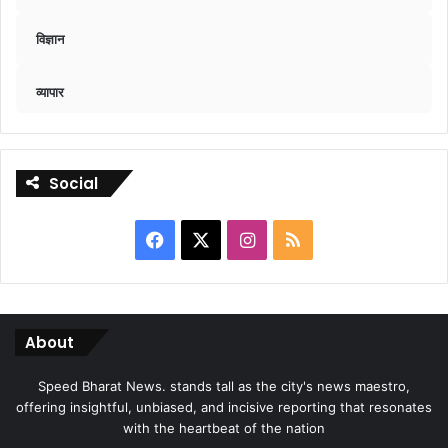
विज्ञान
व्यापार
Social
Facebook
X
Instagram
RSS
About
Speed Bharat News. stands tall as the city's news maestro,
offering insightful, unbiased, and incisive reporting that resonates
with the heartbeat of the nation