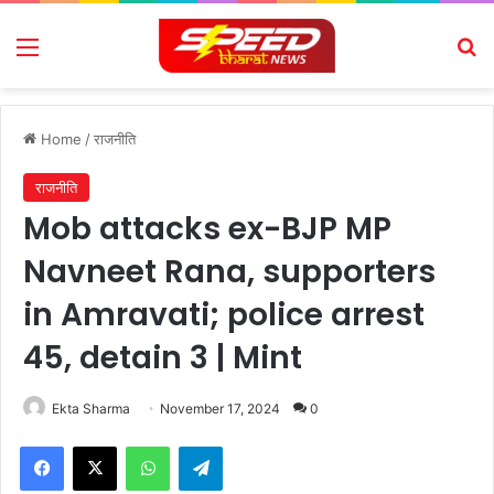
Menu
Se
Home
/
राजनीति
राजनीति
Mob attacks ex-BJP MP
Navneet Rana, supporters
in Amravati; police arrest
45, detain 3 | Mint
Ekta Sharma
November 17, 2024
0
Facebook
X
WhatsApp
Telegram