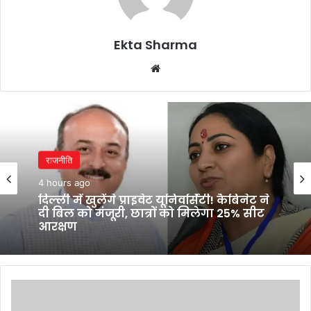
Ekta Sharma
Website
राजनीति
राजनीति
4 hours ago
4 hours ago
दिल्ली में खुलेंगे प्राइवेट यूनिवर्सिटी! कैबिनेट ने
दी बिल को मंजूरी, छात्रों को मिलेगा 25% सीट
आरक्षण
‘अमित शाह बोलेंगे तो विपक्ष को सुनना पड़ेगा’,
बोले किरेन रिजिजू
Will
Kailash