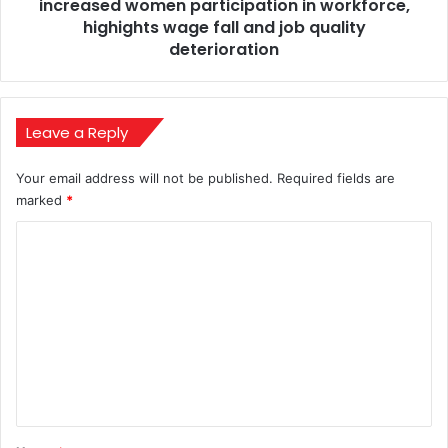
in
increased women participation in workforce,
workforce,
highights wage fall and job quality
highights
deterioration
wage
fall
and
job
Leave a Reply
quality
deterioration
Your email address will not be published.
Required fields are
marked
*
C
o
m
m
e
n
t
*