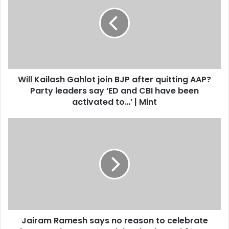
Gahlot
join
BJP
after
quitting
AAP?
Party
Will Kailash Gahlot join BJP after quitting AAP?
leaders
say
Party leaders say ‘ED and CBI have been
‘ED
activated to…’ | Mint
and
CBI
Jairam
have
Ramesh
been
says
activated
no
to…’
reason
|
to
Mint
celebrate
increased
women
Jairam Ramesh says no reason to celebrate
participation