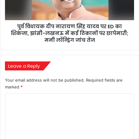
विवाद
पर
ED
का
पूर्व विधायक दीप नारायण सिंह यादव पर ED का
शिकंजा,
झांसी-
शिकंजा, झांसी-लखनऊ में कई ठिकानों पर छापेमारी;
लखनऊ
मनी लॉन्ड्रिंग जांच तेज
में
कई
ठिकानों
पर
Leave a Reply
छापेमारी;
मनी
Your email address will not be published.
Required fields are
लॉन्ड्रिंग
marked
*
जांच
तेज
C
o
m
m
e