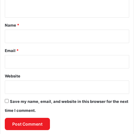
n
t
*
Name
*
Email
*
Website
Save my name, email, and website in this browser for the next
time I comment.