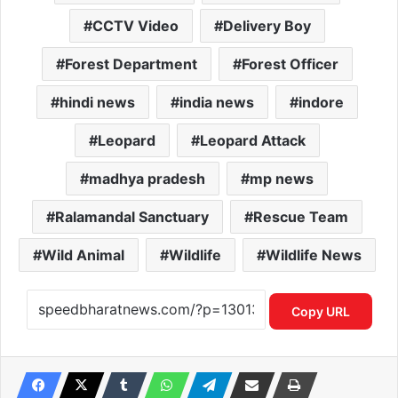
CCTV Video
Delivery Boy
Forest Department
Forest Officer
hindi news
india news
indore
Leopard
Leopard Attack
madhya pradesh
mp news
Ralamandal Sanctuary
Rescue Team
Wild Animal
Wildlife
Wildlife News
Copy URL