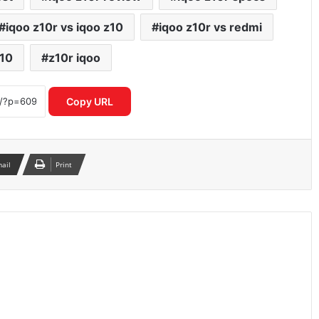
गलत UPI ट्रांजेक्शन हो गया? घबराएं नहीं, इन 4
iqoo z10r vs iqoo z10
iqoo z10r vs redmi
तरीकों से वापस पा सकते हैं अपना पैसा
z10
z10r iqoo
Motorola Signature 50MP क्वाड कैमरा
फोन ने फ्लैगशिप मार्केट में मचाई हलचल
Copy URL
I4C का नया मॉडल साइबर अपराधियों पर
रियल टाइम एक्शन से बचाए गए हजारों करोड़
mail
Print
स्मार्टवॉच से होगा शरीर में माइक्रोप्लास्टिक का
पता नया रिसर्च चौंकाने वाला खुलासा
OpenAI CEO सैम ऑल्टमैन ने बच्चों के स्क्रीन
टाइम पर जताई गंभीर चिंता