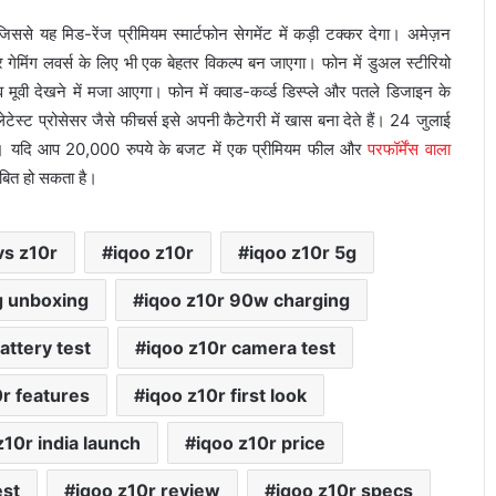
 यह मिड-रेंज प्रीमियम स्मार्टफोन सेगमेंट में कड़ी टक्कर देगा। अमेज़न
गेमिंग लवर्स के लिए भी एक बेहतर विकल्प बन जाएगा। फोन में डुअल स्टीरियो
ूवी देखने में मजा आएगा। फोन में क्वाड-कर्व्ड डिस्प्ले और पतले डिजाइन के
टेस्ट प्रोसेसर जैसे फीचर्स इसे अपनी कैटेगरी में खास बना देते हैं। 24 जुलाई
एगी। यदि आप 20,000 रुपये के बजट में एक प्रीमियम फील और
परफॉर्मेंस वाला
बित हो सकता है।
vs z10r
iqoo z10r
iqoo z10r 5g
g unboxing
iqoo z10r 90w charging
attery test
iqoo z10r camera test
0r features
iqoo z10r first look
z10r india launch
iqoo z10r price
est
iqoo z10r review
iqoo z10r specs