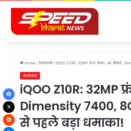
Home
/
टेक्नॉलॉजी
/
iQOO Z10R: 32MP फ्रंट कैमरा, 4K वीडियो, Dime
टेक्नॉलॉजी
iQOO Z10R: 32MP फ्रं
Facebook
Dimensity 7400, 8
X
Reddit
से पहले बड़ा धमाका!
Messenger