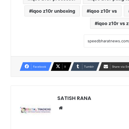
iqoo z10r unboxing
iqoo z10r vs
iqoo z10r vs 
Facebook
X
Tumblr
Share via E
SATISH RANA
Website