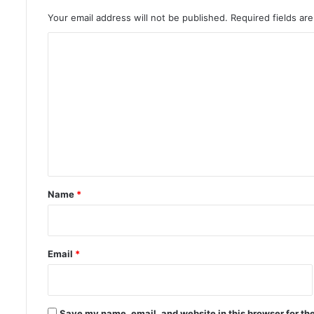
Your email address will not be published.
Required fields a
C
o
m
m
e
n
t
*
Name
*
Email
*
Save my name, email, and website in this browser for th