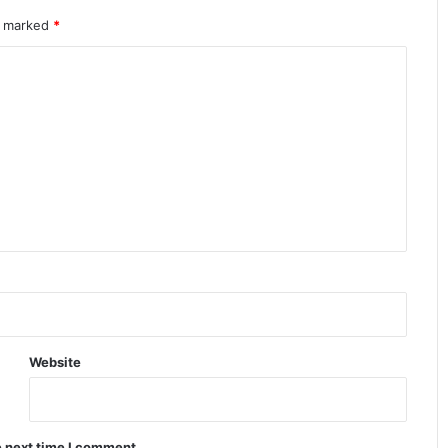
आईफोन vs एंड्रॉयड सर्वे में बड़ा खुलासा यूजर्स
re marked
*
की वफादारी चौंकाने वाली
Redmi A7 Pro 5G की पहली सेल शुरू ऑफर
और फीचर्स ने मचाया धमाल
इंसानी शरीर की गर्मी से बिजली बनाने वाला
नया लचीला जेल विकसित हुआ
Infinix Note 60 Pro ने मचाया धमाल 4500
निट्स ब्राइटनेस वाला डिस्प्ले
Website
Apple प्रोडक्ट्स सेल 2026 ने मचाया तहलका
बैंक डिस्काउंट से सस्ते iPhone खरीदें
e next time I comment.