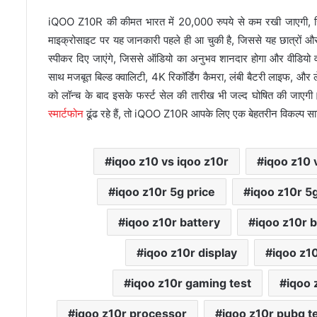
iQOO Z10R की कीमत भारत में 20,000 रुपये से कम रखी जाएगी, जिससे
माइक्रोसाइट पर यह जानकारी पहले ही आ चुकी है, जिससे यह छात्रों और 
स्पीकर दिए जाएंगे, जिससे ऑडियो का अनुभव शानदार होगा और वीडियो व म
साथ मजबूत बिल्ड क्वालिटी, 4K रिकॉर्डिंग कैमरा, लंबी बैटरी लाइफ, और ले
को लॉन्च के बाद इसके फर्स्ट सेल की तारीख भी जल्द घोषित की जा
स्मार्टफोन
ढूंढ रहे हैं, तो iQOO Z10R आपके लिए एक बेहतरीन विकल्प सा
iqoo z10 vs iqoo z10r
iqoo z10 
iqoo z10r 5g price
iqoo z10r 5
iqoo z10r battery
iqoo z10r b
iqoo z10r display
iqoo z1
iqoo z10r gaming test
iqoo 
iqoo z10r processor
iqoo z10r pubg t