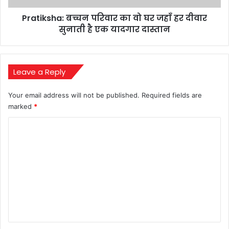
दीवार
Pratiksha: बच्चन परिवार का वो घर जहाँ हर दीवार
सुनाती
है
सुनाती है एक यादगार दास्तान
एक
यादगार
दास्तान
Leave a Reply
Your email address will not be published.
Required fields are
marked
*
C
o
m
m
e
n
t