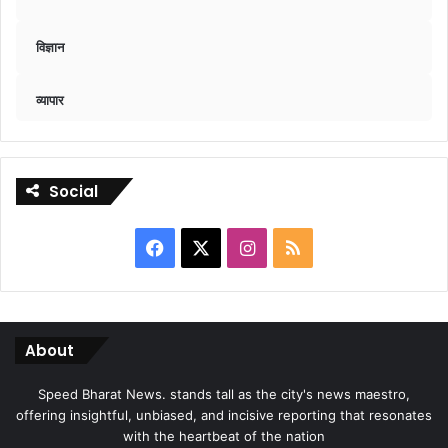
विज्ञान
व्यापार
Social
Facebook
X
Instagram
RSS
About
Speed Bharat News. stands tall as the city's news maestro,
offering insightful, unbiased, and incisive reporting that resonates
with the heartbeat of the nation