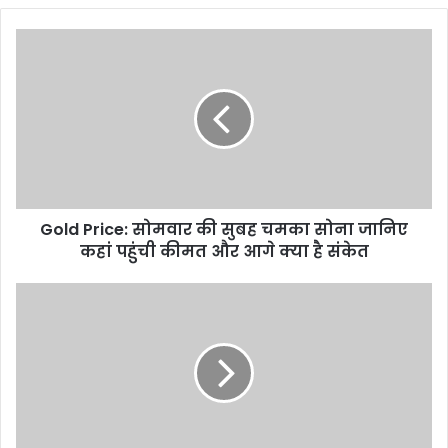
Gold
Price:
सोमवार
की
सुबह
चमका
सोना
जानिए
कहां
Gold Price: सोमवार की सुबह चमका सोना जानिए
पहुंची
कीमत
कहां पहुंची कीमत और आगे क्या है संकेत
और
आगे
Pratiksha:
क्या
बच्चन
है
परिवार
संकेत
का
वो
घर
जहाँ
हर