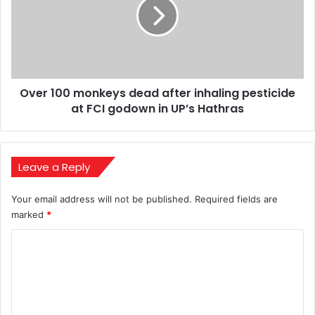
dead
after
inhaling
pesticide
at
FCI
Over 100 monkeys dead after inhaling pesticide
godown
in
at FCI godown in UP’s Hathras
UP’s
Hathras
Leave a Reply
Your email address will not be published.
Required fields are
marked
*
C
o
m
m