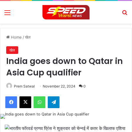
Menu
Se
Home
/
खेल
खेल
India goes down to Qatar in
Asia Cup qualifier
Prem Satwal
November 22, 2024
0
Facebook
X
WhatsApp
Telegram